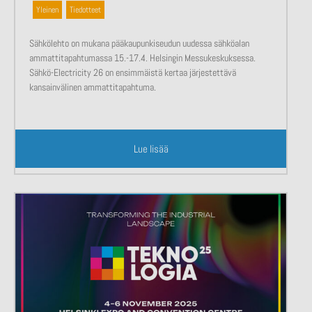
Yleinen
,
Tiedotteet
Sähkölehto on mukana pääkaupunkiseudun uudessa sähköalan
ammattitapahtumassa 15.-17.4. Helsingin Messukeskuksessa.
Sähkö-Electricity 26 on ensimmäistä kertaa järjestettävä
kansainvälinen ammattitapahtuma.
Lue lisää