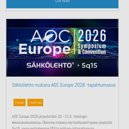
Lue lisää
Sähkölehto mukana AOC Europe 2026 -tapahtumassa
Yleinen
,
Tiedotteet
AOC Europe 2026 järjestetään 19.–21.5. Helsingin
Messukeskuksessa. Olemme mukana näytteilleasettajana osastolla
5q15, jossa esittelemme ODU:n military-liitinratkaisuja.