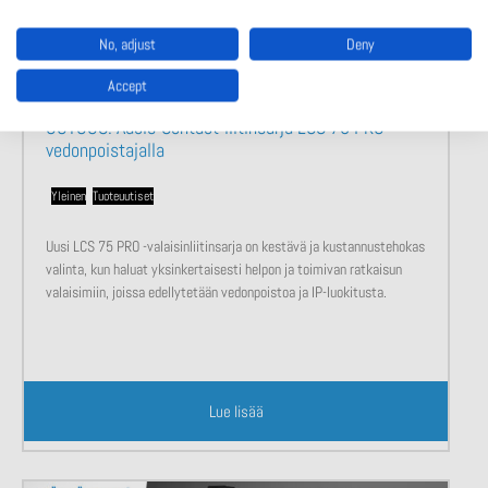
No, adjust
Deny
Accept
UUTUUS! Adels-Contact-liitinsarja LCS 75 PRO
vedonpoistajalla
Yleinen
,
Tuoteuutiset
Uusi LCS 75 PRO -valaisinliitinsarja on kestävä ja kustannustehokas
valinta, kun haluat yksinkertaisesti helpon ja toimivan ratkaisun
valaisimiin, joissa edellytetään vedonpoistoa ja IP-luokitusta.
Lue lisää