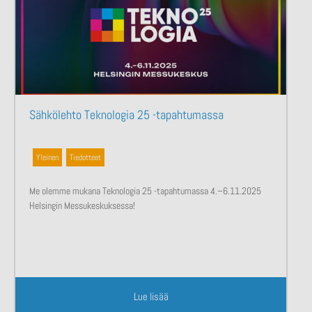
Sähkölehto Teknologia 25 -tapahtumassa
Yleinen
,
Tiedotteet
Me olemme mukana Teknologia 25 -tapahtumassa 4.–6.11.2025
Helsingin Messukeskuksessa!
Lue lisää