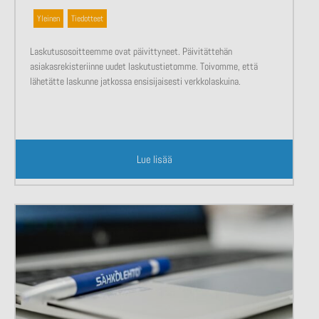
Yleinen
,
Tiedotteet
Laskutusosoitteemme ovat päivittyneet. Päivitättehän
asiakasrekisteriinne uudet laskutustietomme. Toivomme, että
lähetätte laskunne jatkossa ensisijaisesti verkkolaskuina.
Lue lisää