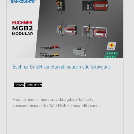
Euchner GmbH koneturvallisuuden edelläkävijänä
Yleinen
,
Tuoteuutiset
Maailman ensimmäinen turvalukko, joka on kehitetty
kommunikoimaan EtherCAT / FSoE -tehdasväylän kanssa.