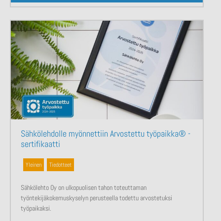
Sähkölehdolle myönnettiin Arvostettu työpaikka® -
sertifikaatti
Yleinen
,
Tiedotteet
Sähkölehto Oy on ulkopuolisen tahon toteuttaman
työntekijäkokemuskyselyn perusteella todettu arvostetuksi
työpaikaksi.