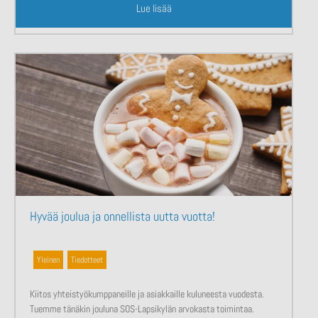
Lue lisää
Hyvää joulua ja onnellista uutta vuotta!
Yleinen
,
Tiedotteet
Kiitos yhteistyökumppaneille ja asiakkaille kuluneesta vuodesta.
Tuemme tänäkin jouluna SOS-Lapsikylän arvokasta toimintaa.