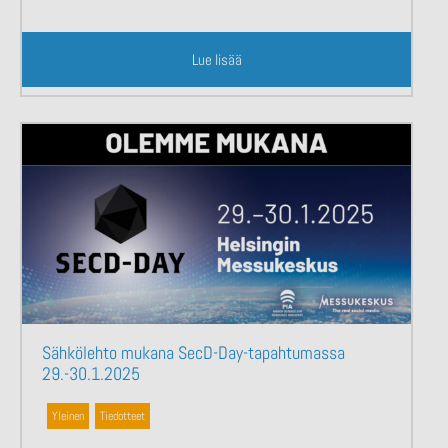
Lue lisää
Sähkölehto mukana SecD-Day-tapahtumassa
29.-30.1.2025
Yleinen
,
Tiedotteet