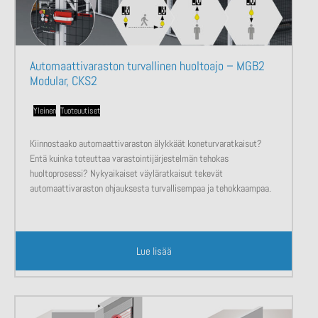
Automaattivaraston turvallinen huoltoajo – MGB2
Modular, CKS2
Yleinen
,
Tuoteuutiset
Kiinnostaako automaattivaraston älykkäät koneturvaratkaisut?
Entä kuinka toteuttaa varastointijärjestelmän tehokas
huoltoprosessi? Nykyaikaiset väyläratkaisut tekevät
automaattivaraston ohjauksesta turvallisempaa ja tehokkaampaa.
Lue lisää