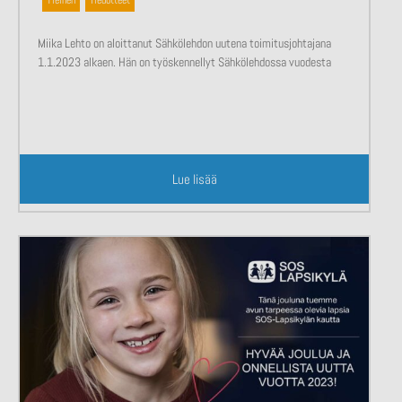
Miika Lehto on aloittanut Sähkölehdon uutena toimitusjohtajana
1.1.2023 alkaen. Hän on työskennellyt Sähkölehdossa vuodesta
Lue lisää