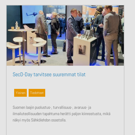
SecD-Day tarvitsee suuremmat tilat
Yleinen
,
Tiedotteet
Suomen laajin puolustus-, turvallisuus-, avaruus- ja
ilmailuteollisuuden tapahtuma herätti paljon kiinnostusta, mikä
näkyi myös Sähkölehdon osastolla.