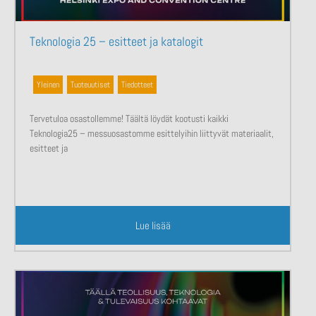
Teknologia 25 – esitteet ja katalogit
Yleinen
,
Tuoteuutiset
,
Tiedotteet
Tervetuloa osastollemme! Täältä löydät kootusti kaikki
Teknologia25 – messuosastomme esittelyihin liittyvät materiaalit,
esitteet ja
Lue lisää