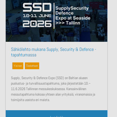
Sähkölehto mukana Supply, Security & Defence -
tapahtumassa
Yleinen
,
Tiedotteet
Supply, Security & Defence Expo (SSD) on Baltian alueen
puolustus- ja turvallisuustapahtuma, joka järjestetään 10.–
11.6.2026 Tallinnan messukeskuksessa. Kansainvälinen
messutapahtuma kokoaa yhteen alan yrityksiä, viranomaisia ja
toimijoita useista eri maista.