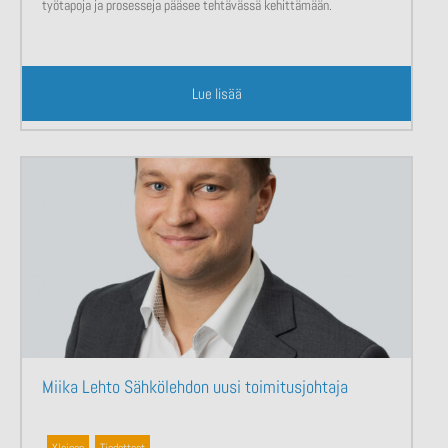
työtapoja ja prosesseja pääsee tehtävässä kehittämään.
Lue lisää
Miika Lehto Sähkölehdon uusi toimitusjohtaja
Yleinen
,
Tiedotteet