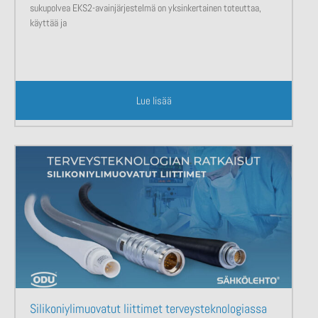
sukupolvea EKS2-avainjärjestelmä on yksinkertainen toteuttaa,
käyttää ja
Lue lisää
Silikoniylimuovatut liittimet terveysteknologiassa