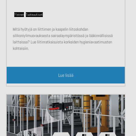
Yleinen
,
Tuoteuutiset
Mitä hyötyjä on liittimen ja kaapelin liitoskohdan
silikoniylimuovauksesta sairaalaympäristössä ja lääkinnällisissä
laitteissa? Lue liitinratkaisuista korkeiden hygieniavaatimusten
kohteisiin.
Lue lisää