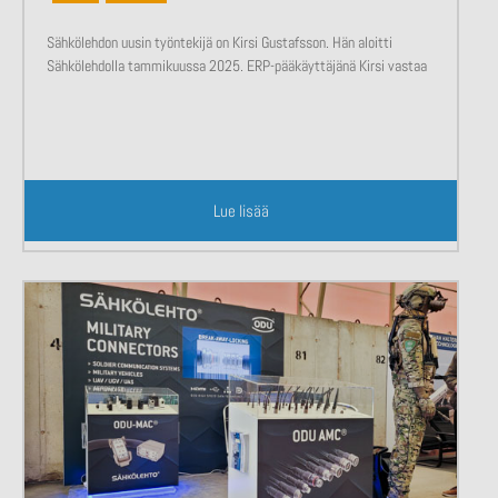
Sähkölehdon uusin työntekijä on Kirsi Gustafsson. Hän aloitti
Sähkölehdolla tammikuussa 2025. ERP-pääkäyttäjänä Kirsi vastaa
Lue lisää