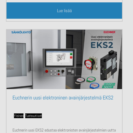
Lue lisää
Euchnerin uusi elektroninen avainjärjestelmä EKS2
Yleinen
,
Tuoteuutiset
Euchnerin uusi EKS2 edustaa elektronisten avainjärjestelmien uutta