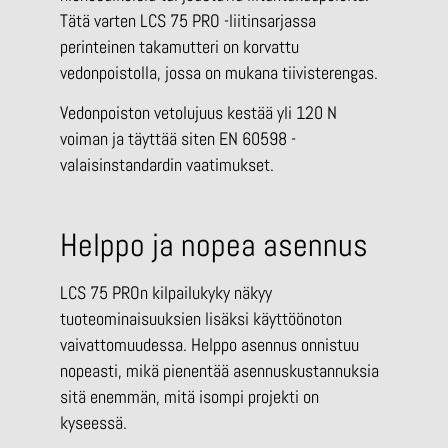
Tätä varten LCS 75 PRO -liitinsarjassa
perinteinen takamutteri on korvattu
vedonpoistolla, jossa on mukana tiivisterengas.
Vedonpoiston vetolujuus kestää yli 120 N
voiman ja täyttää siten EN 60598 -
valaisinstandardin vaatimukset.
Helppo ja nopea asennus
LCS 75 PROn kilpailukyky näkyy
tuoteominaisuuksien lisäksi käyttöönoton
vaivattomuudessa. Helppo asennus onnistuu
nopeasti, mikä pienentää asennuskustannuksia
sitä enemmän, mitä isompi projekti on
kyseessä.