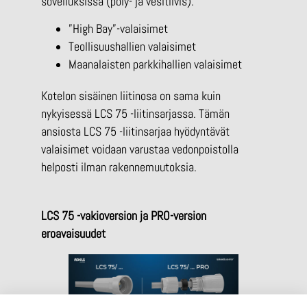
sovelluksissa (pöly- ja vesitiivis).
”High Bay”-valaisimet
Teollisuushallien valaisimet
Maanalaisten parkkihallien valaisimet
Kotelon sisäinen liitinosa on sama kuin
nykyisessä LCS 75 -liitinsarjassa. Tämän
ansiosta LCS 75 -liitinsarjaa hyödyntävät
valaisimet voidaan varustaa vedonpoistolla
helposti ilman rakennemuutoksia.
LCS 75 -vakioversion ja PRO-version
eroavaisuudet