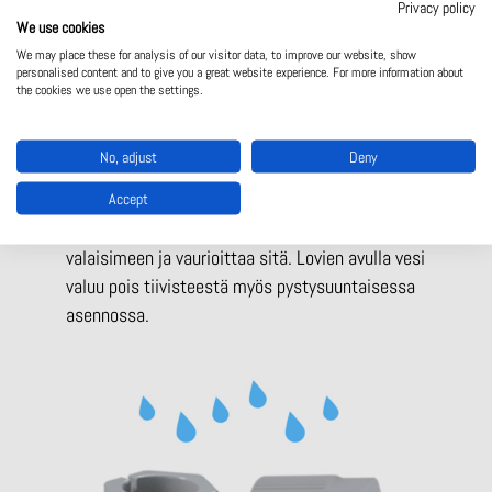
Privacy policy
We use cookies
We may place these for analysis of our visitor data, to improve our website, show
personalised content and to give you a great website experience. For more information about
Erikoisominaisuus
the cookies we use open the settings.
Uuden liitinsarjan kierreliittimessä on kaksi
No, adjust
Deny
lovea, jotka estävät veden kertymistä ja
Accept
tukkeutumista. Tiivisteeseen pitkäksi aikaa
seisomaan jäänyt vesi saattaa tunkeutua
valaisimeen ja vaurioittaa sitä. Lovien avulla vesi
valuu pois tiivisteestä myös pystysuuntaisessa
asennossa.