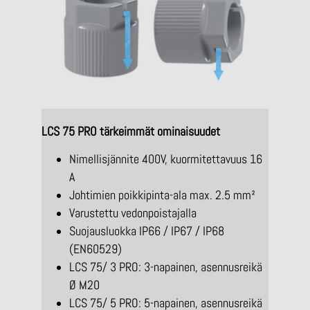
LCS 75 PRO tärkeimmät ominaisuudet
Nimellisjännite 400V, kuormitettavuus 16
A
Johtimien poikkipinta-ala max.
2.5 mm²
Varustettu vedonpoistajalla
Suojausluokka IP66 / IP67 / IP68
(EN60529)
LCS 75/ 3 PRO: 3-napainen, asennusreikä
Ø M20
LCS 75/ 5 PRO: 5-napainen, asennusreikä