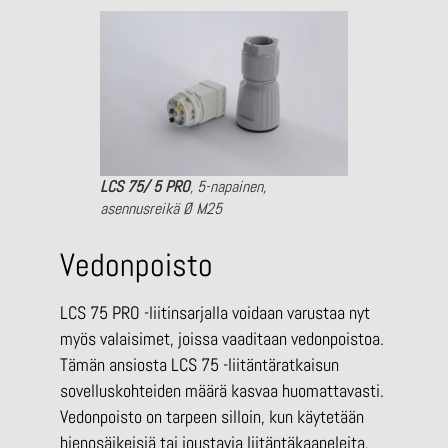
LCS 75/ 5 PRO
, 5-napainen,
asennusreikä Ø M25
Vedonpoisto
LCS 75 PRO -liitinsarjalla voidaan varustaa nyt
myös valaisimet, joissa vaaditaan vedonpoistoa.
Tämän ansiosta LCS 75 -liitäntäratkaisun
sovelluskohteiden määrä kasvaa huomattavasti.
Vedonpoisto on tarpeen silloin, kun käytetään
hienosäikeisiä tai joustavia liitäntäkaapeleita.