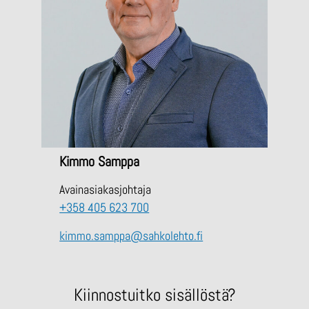
Kimmo Samppa
Avainasiakasjohtaja
+358 405 623 700
kimmo.samppa@sahkolehto.fi
Kiinnostuitko sisällöstä?