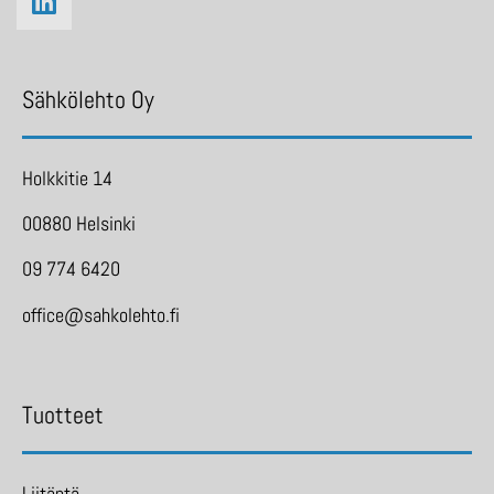
Sähkölehto Oy
Holkkitie 14
00880 Helsinki
09 774 6420
office@sahkolehto.fi
Tuotteet
Liitäntä