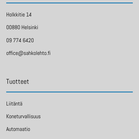
Holkkitie 14
00880 Helsinki
09 774 6420
office@sahkolehto.fi
Tuotteet
Liitäntä
Koneturvallisuus
Automaatio