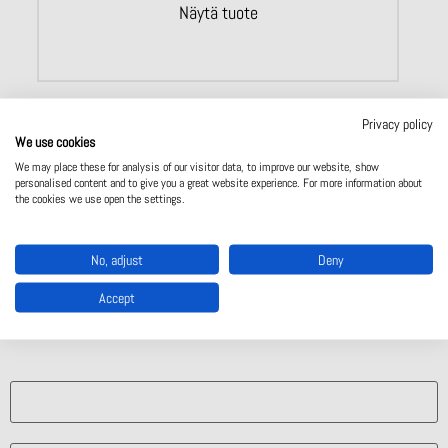
Näytä tuote
Privacy policy
We use cookies
We may place these for analysis of our visitor data, to improve our website, show
personalised content and to give you a great website experience. For more information about
the cookies we use open the settings.
Valmistajan sivut
Ota yhteyttä
No, adjust
Deny
Ota yhteyttä
Accept
Mistä ratkaisusta olet kiinnostunut?