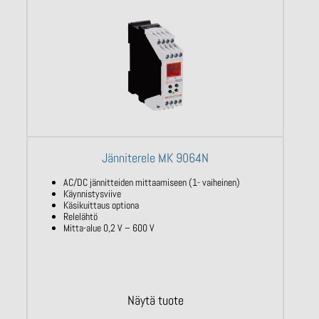
Jänniterele MK 9064N
AC/DC jännitteiden mittaamiseen (1- vaiheinen)
Käynnistysviive
Käsikuittaus optiona
Relelähtö
Mitta-alue 0,2 V – 600 V
Näytä tuote