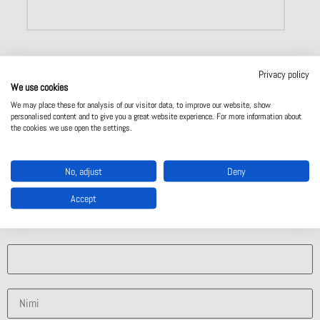
Privacy policy
We use cookies
We may place these for analysis of our visitor data, to improve our website, show
personalised content and to give you a great website experience. For more information about
the cookies we use open the settings.
Valmistajan sivut
Ota yhteyttä
No, adjust
Deny
Ota yhteyttä
Accept
Mistä ratkaisusta olet kiinnostunut?