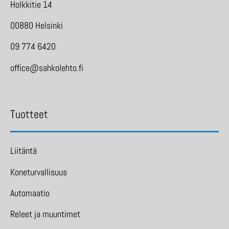
Holkkitie 14
00880 Helsinki
09 774 6420
office@sahkolehto.fi
Tuotteet
Liitäntä
Koneturvallisuus
Automaatio
Releet ja muuntimet