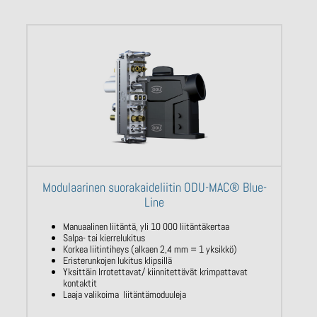
Modulaarinen suorakaideliitin ODU-MAC® Blue-
Line
Manuaalinen liitäntä, yli 10 000 liitäntäkertaa
Salpa- tai kierrelukitus
Korkea liitintiheys (alkaen 2,4 mm = 1 yksikkö)
Eristerunkojen lukitus klipsillä
Yksittäin Irrotettavat/ kiinnitettävät krimpattavat
kontaktit
Laaja valikoima liitäntämoduuleja