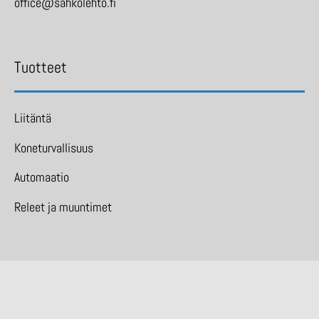
office@sahkolehto.fi
Tuotteet
Liitäntä
Koneturvallisuus
Automaatio
Releet ja muuntimet