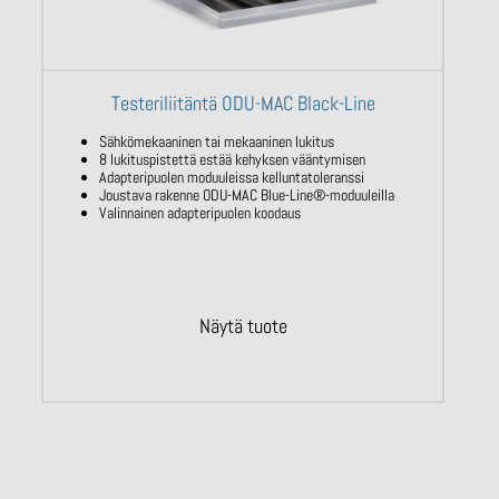
Testeriliitäntä ODU-MAC Black-Line
Sähkömekaaninen
tai mekaaninen lukitus
8
lukituspistettä estää kehyksen vääntymisen
Adapteripuolen
moduuleissa
kellunta
toleranssi
Joustava rakenne ODU-MAC Blue-Line®-moduuleilla
Valinnainen
adapteripuolen
koodaus
Näytä tuote