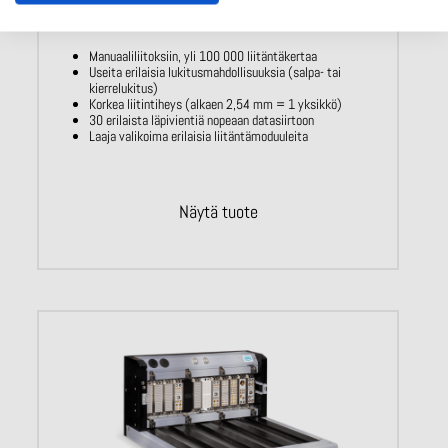
Modulaarinen suorakaideliitin ODU-MAC White-
Line
Manuaaliliitoksiin, yli 100 000 liitäntäkertaa
Useita erilaisia lukitusmahdollisuuksia (salpa- tai
kierrelukitus)
Korkea liitintiheys (alkaen 2,54 mm = 1 yksikkö)
30 erilaista läpivientiä nopeaan datasiirtoon
Laaja valikoima erilaisia liitäntämoduuleita
Näytä tuote