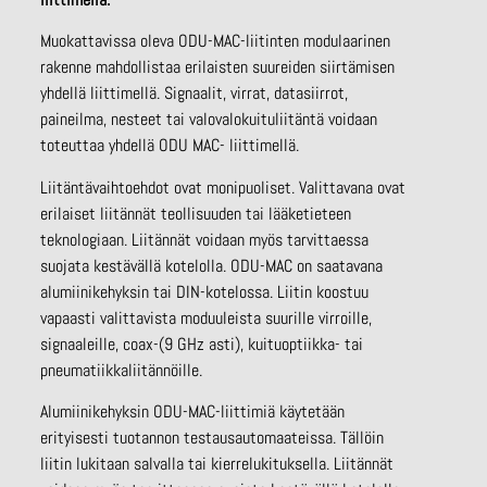
Muokattavissa oleva ODU-MAC-liitinten modulaarinen
rakenne mahdollistaa erilaisten suureiden siirtämisen
yhdellä liittimellä. Signaalit, virrat, datasiirrot,
paineilma, nesteet tai valovalokuituliitäntä voidaan
toteuttaa yhdellä ODU MAC- liittimellä.
Liitäntävaihtoehdot ovat monipuoliset. Valittavana ovat
erilaiset liitännät teollisuuden tai lääketieteen
teknologiaan. Liitännät voidaan myös tarvittaessa
suojata kestävällä kotelolla. ODU-MAC on saatavana
alumiinikehyksin tai DIN-kotelossa. Liitin koostuu
vapaasti valittavista moduuleista suurille virroille,
signaaleille, coax-(9 GHz asti), kuituoptiikka- tai
pneumatiikkaliitännöille.
Alumiinikehyksin ODU-MAC-liittimiä käytetään
erityisesti tuotannon testausautomaateissa. Tällöin
liitin lukitaan salvalla tai kierrelukituksella. Liitännät