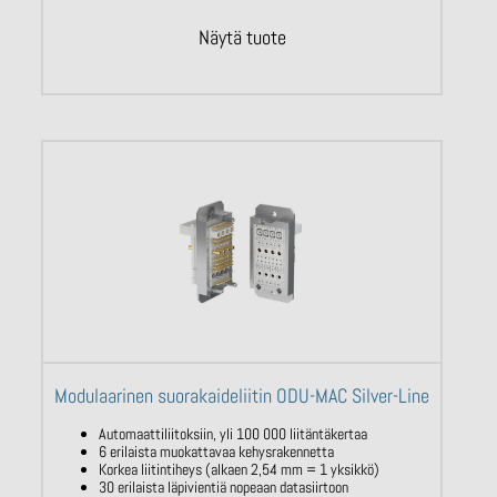
Näytä tuote
Modulaarinen suorakaideliitin ODU-MAC Silver-Line
Automaattiliitoksiin, yli 100 000 liitäntäkertaa
6 erilaista muokattavaa kehysrakennetta
Korkea liitintiheys (alkaen 2,54 mm = 1 yksikkö)
30 erilaista läpivientiä nopeaan datasiirtoon