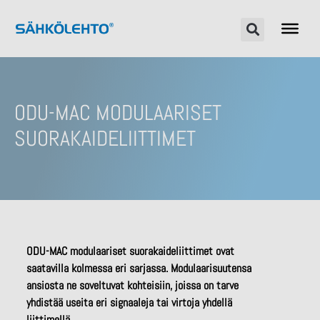
ODU-MAC MODULAARISET
SUORAKAIDELIITTIMET
ODU-MAC modulaariset suorakaideliittimet ovat
saatavilla kolmessa eri sarjassa. Modulaarisuutensa
ansiosta ne soveltuvat kohteisiin, joissa on tarve
yhdistää useita eri signaaleja tai virtoja yhdellä
liittimellä.