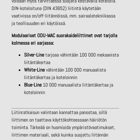
voidaan myös tarvittaessa suojata kestävällä kotelolla.
DIN-koteloituna (DIN 43652) liitintä käytetään
vaativissa on/off-liitännöissä, mm. sairaalatekniikassa
ja teollisuuden eri käytöissä.
Modulaariset ODU-MAC suorakaideliittimet ovat tarjolla
kolmessa eri sarjassa:
Silver-Line
tarjoaa vähintään 100 000 mekaanista
liitäntäkertaa
White-Line
vähintään 100 000 manuaalista
liitäntäkertaa ja koteloinnin
Blue-Line
10 000 manuaalista liitäntäkertaa ja
koteloinnin
Liitinratkaisun valintaan kannattaa panostaa, sillä
liittimen on taattava käyttökohteessaan häiriötön
toiminta. Tärkeää on huomioida ympäristövaatimukset,
liittimen materiaali, sekä kuinka suojattu liitännän