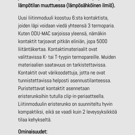
lämpötilan muuttuessa (lämpösähköinen ilmiö).
Uusi liitinmoduuli koostuu 6:sta kontaktista,
joiden läpi voidaan viedä yhteensä 3 termoparia.
Kuten ODU-MAC sarjoissa yleensä, nämäkin
kontaktit tarjoavat pitkän eliniän, jopa 5000
liitäntäkertaa. Kontaktimateriaalit ovat
valittavissa K- tai T-tyypin termopareille. Muiden
materiaalien saatavuus on tarkistettavissa.
Kontaktit ovat värikoodattuja, jotta ne ovat
tunnistettavissa helposti asennustilanteessa.
Puristettavat kontaktit asennetaan
eristerunkoihin tutulla clip-in-periaatteella.
Liitinmoduulin eristerunko on suunniteltu hyvin
kompaktiksi, eikä se vaadi kuin 2 leveysyksikköä
tilaa kehykseltä.
Ominaisuudet: