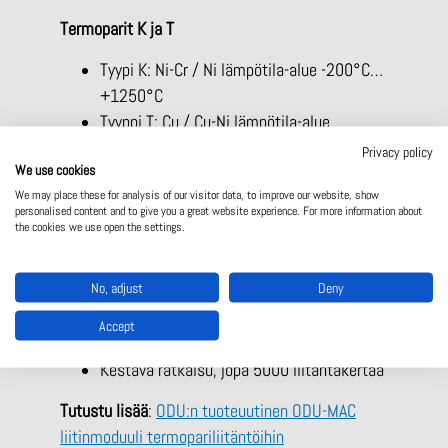
Termoparit K ja T
Tyypi K: Ni-Cr / Ni lämpötila-alue -200°C…
+1250°C
Tyyppi T: Cu / Cu-Ni lämpötila-alue
-250°C…+350°C
Privacy policy
We use cookies
Kustannustehokkaat puristuskontaktit
We may place these for analysis of our visitor data, to improve our website, show
AWG24/0,22mm² johtimille
personalised content and to give you a great website experience. For more information about
the cookies we use open the settings.
Clip-in asennus, jossa kontaktit painetaan
eristerunkoon ilman työkaluja
No, adjust
Deny
Kontaktit tunnistettavissa värikoodauksen
ansiosta
Accept
1 mm kontaktihalkaisija
Kestävä ratkaisu, jopa 5000 liitäntäkertaa
Tutustu lisää
:
ODU:n tuoteuutinen ODU-MAC
liitinmoduuli termopariliitäntöihin