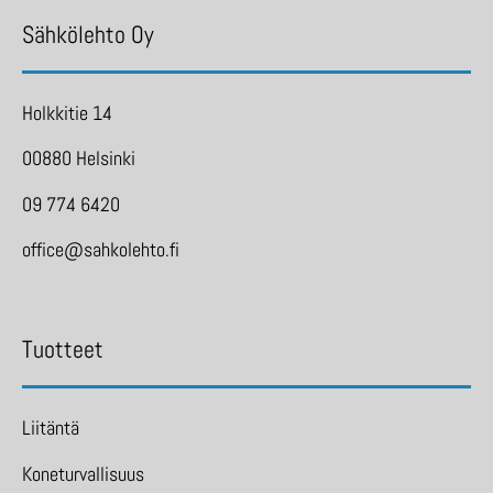
Sähkölehto Oy
Holkkitie 14
00880 Helsinki
09 774 6420
office@sahkolehto.fi
Tuotteet
Liitäntä
Koneturvallisuus