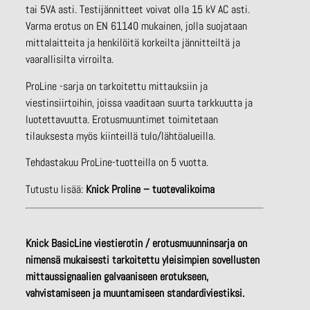
tai 5VA asti. Testijännitteet voivat olla 15 kV AC asti.
Varma erotus on EN 61140 mukainen, jolla suojataan
mittalaitteita ja henkilöitä korkeilta jännitteiltä ja
vaarallisilta virroilta.
ProLine -sarja on tarkoitettu mittauksiin ja
viestinsiirtoihin, joissa vaaditaan suurta tarkkuutta ja
luotettavuutta. Erotusmuuntimet toimitetaan
tilauksesta myös kiinteillä tulo/lähtöalueilla.
Tehdastakuu ProLine-tuotteilla on 5 vuotta.
Tutustu lisää:
Knick Proline – tuotevalikoima
Knick BasicLine viestierotin / erotusmuunninsarja on
nimensä mukaisesti tarkoitettu yleisimpien sovellusten
mittaussignaalien galvaaniseen erotukseen,
vahvistamiseen ja muuntamiseen standardiviestiksi.