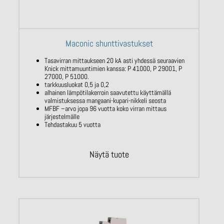
Maconic shunttivastukset
Tasavirran mittaukseen 20 kA asti yhdessä seuraavien
Knick mittamuuntimien kanssa: P 41000, P 29001, P
27000, P 51000.
tarkkuusluokat 0,5 ja 0,2
alhainen lämpötilakerroin saavutettu käyttämällä
valmistuksessa mangaani-kupari-nikkeli seosta
MFBF –arvo jopa 96 vuotta koko virran mittaus
järjestelmälle
Tehdastakuu 5 vuotta
Näytä tuote