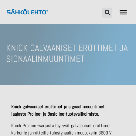
KNICK GALVAANISET EROTTIMET JA
SIGNAALINMUUNTIMET
Knick galvaaniset erottimet ja signaalinmuuntimet
laajasta Proline- ja Basicline-tuotevalikoimista.
Knick ProLine -sarjasta löytyvät galvaaniset erottimet
korkeille jännitteille tulosignaalien muutoksiin 3600 V