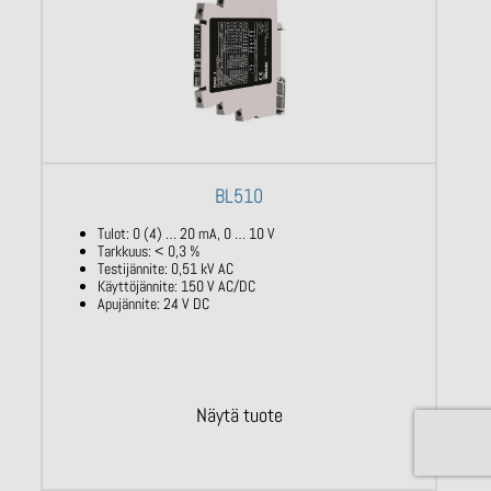
BL510
Tulot: 0 (4) … 20 mA, 0 … 10 V
Tarkkuus: < 0,3 %
Testijännite: 0,51 kV AC
Käyttöjännite: 150 V AC/DC
Apujännite: 24 V DC
Näytä tuote