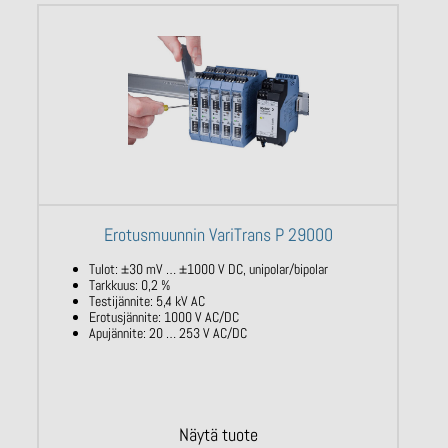
Erotusmuunnin VariTrans P 29000
Tulot: ±30 mV … ±1000 V DC, unipolar/bipolar
Tarkkuus: 0,2 %
Testijännite: 5,4 kV AC
Erotusjännite: 1000 V AC/DC
Apujännite: 20 … 253 V AC/DC
Näytä tuote