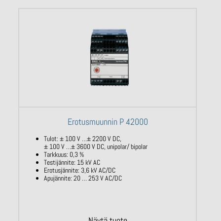
Erotusmuunnin P 42000
Tulot: ± 100 V …± 2200 V DC,
± 100 V …± 3600 V DC, unipolar/ bipolar
Tarkkuus: 0,3 %
Testijännite: 15 kV AC
Erotusjännite: 3,6 kV AC/DC
Apujännite: 20 … 253 V AC/DC
Näytä tuote