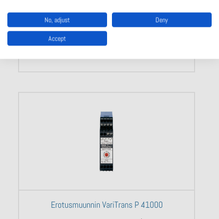
Hyväksynnät: SIL 2 / EN 61508, cURus, EAC, KTA
No, adjust
Deny
Accept
Näytä tuote
Erotusmuunnin VariTrans P 41000