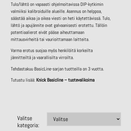
Tulo/lähtö on vapaasti ohjelmoitavissa DIP-kytkimin
valmiiksi kalibroiduille alueille. Asennus on helppoa,
säästää aikaa ja oikea viesti on heti käytettävissä. Tulo,
lähtö ja apujännite ovat galvaanisesti erotettu. Tällöin
potentiaalierot eivät pääse aiheuttamaan
mittausvirheitä tai vaurioittamaan laitteita.
Varma erotus suojaa myös henkilöitä korkeilta
jännitteiltä ja vaarallisilta virroilta.
Tehdastakuu BasicLine-sarjan tuotteilla on 3 vuotta.
Tutustu lisää:
Knick Basicline – tuotevalikoima
Valitse
kategoria: