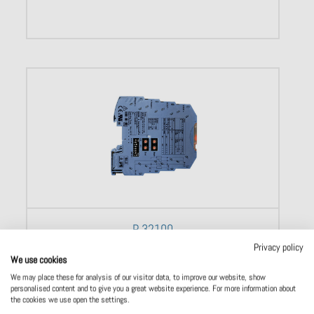
P 32100
Privacy policy
Tulot: vastusanturit, termoparianturit, +/-1000 mV
We use cookies
shunttijännitteet
Tarkkuus: 0,1 %
We may place these for analysis of our visitor data, to improve our website, show
Testijännite: 2,5 kV AC
personalised content and to give you a great website experience. For more information about
Erotusjännite: 300 V AC/DC
the cookies we use open the settings.
Apujännite: 24 V DC