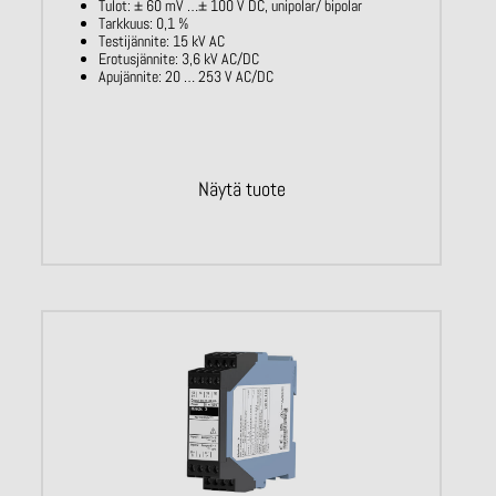
Tulot: ± 60 mV …± 100 V DC, unipolar/ bipolar
Tarkkuus: 0,1 %
Testijännite: 15 kV AC
Erotusjännite: 3,6 kV AC/DC
Apujännite: 20 … 253 V AC/DC
Näytä tuote