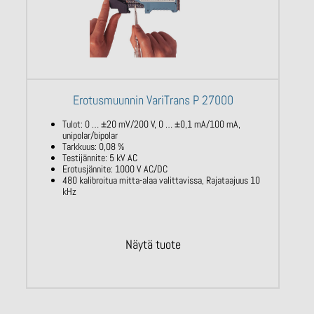
Erotusmuunnin VariTrans P 27000
Tulot: 0 … ±20 mV/200 V, 0 … ±0,1 mA/100 mA,
unipolar/bipolar
Tarkkuus: 0,08 %
Testijännite: 5 kV AC
Erotusjännite: 1000 V AC/DC
480 kalibroitua mitta-alaa valittavissa, Rajataajuus 10
kHz
Näytä tuote