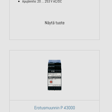
Apujännite: 20 … 253 V AC/DC
Näytä tuote
Erotusmuunnin P 43000