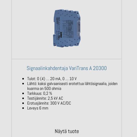
Signaalinkahdentaja VariTrans A 20300
Tulot: 0 (4) … 20 mA, 0 … 10 V
Lähtö: kaksi galvaanisesti erotettua lähtösignaalia, joiden
kuorma on 500 ohmia
Tarkkuus: 0,2 %
Testijännite: 2,5 kV AC
Erotusjännite: 300 V AC/DC
Leveys 6 mm
Näytä tuote