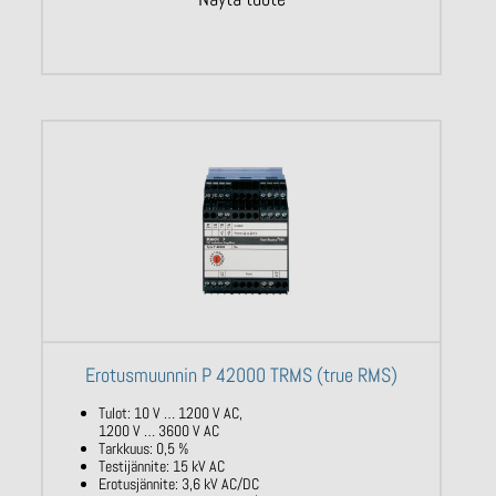
Erotusmuunnin P 42000 TRMS (true RMS)
Tulot: 10 V … 1200 V AC,
1200 V … 3600 V AC
Tarkkuus: 0,5 %
Testijännite: 15 kV AC
Erotusjännite: 3,6 kV AC/DC