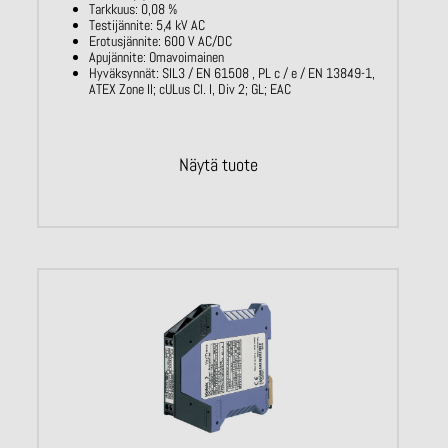
Tarkkuus: 0,08 %
Testijännite: 5,4 kV AC
Erotusjännite: 600 V AC/DC
Apujännite: Omavoimainen
Hyväksynnät: SIL3 / EN 61508 , PL c / e / EN 13849-1,
ATEX Zone II; cULus Cl. I, Div 2; GL; EAC
Näytä tuote