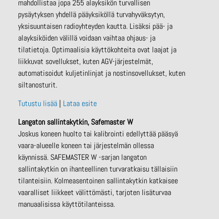
mahdollistaa jopa 255 alayksikön turvallisen
pysäytyksen yhdellä pääyksiköllä turvahyväksytyn,
yksisuuntaisen radioyhteyden kautta. Lisäksi pää- ja
alayksiköiden välillä voidaan vaihtaa ohjaus- ja
tilatietoja. Optimaalisia käyttökohteita ovat laajat ja
liikkuvat sovellukset, kuten AGV-järjestelmät,
automatisoidut kuljetinlinjat ja nostinsovellukset, kuten
siltanosturit.
Tutustu lisää
|
Lataa esite
Langaton sallintakytkin, Safemaster W
Joskus koneen huolto tai kalibrointi edellyttää pääsyä
vaara-alueelle koneen tai järjestelmän ollessa
käynnissä. SAFEMASTER W -sarjan langaton
sallintakytkin on ihanteellinen turvaratkaisu tällaisiin
tilanteisiin. Kolmeasentoinen sallintakytkin katkaisee
vaaralliset liikkeet välittömästi, tarjoten lisäturvaa
manuaalisissa käyttötilanteissa.