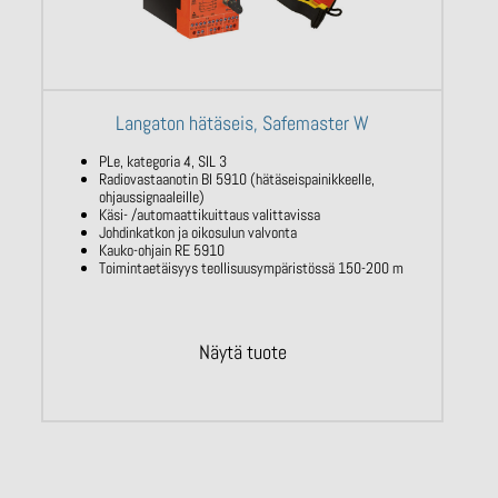
Langaton hätäseis, Safemaster W
PLe, kategoria 4, SIL 3
Radiovastaanotin BI 5910 (hätäseispainikkeelle,
ohjaussignaaleille)
Käsi- /automaattikuittaus valittavissa
Johdinkatkon ja oikosulun valvonta
Kauko-ohjain RE 5910
Toimintaetäisyys teollisuusympäristössä 150-200 m
Näytä tuote