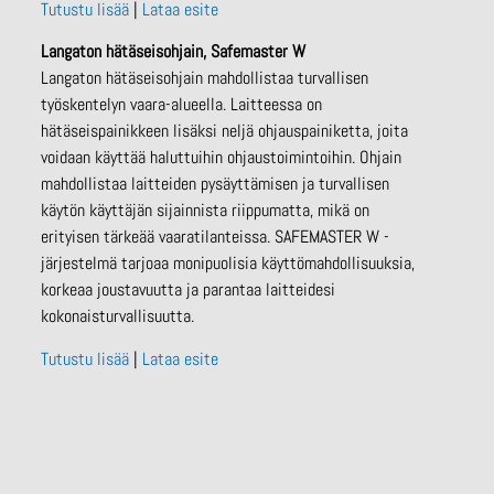
Tutustu lisää
|
Lataa esite
Langaton hätäseisohjain, Safemaster W
Langaton hätäseisohjain mahdollistaa turvallisen
työskentelyn vaara-alueella. Laitteessa on
hätäseispainikkeen lisäksi neljä ohjauspainiketta, joita
voidaan käyttää haluttuihin ohjaustoimintoihin. Ohjain
mahdollistaa laitteiden pysäyttämisen ja turvallisen
käytön käyttäjän sijainnista riippumatta, mikä on
erityisen tärkeää vaaratilanteissa. SAFEMASTER W -
järjestelmä tarjoaa monipuolisia käyttömahdollisuuksia,
korkeaa joustavuutta ja parantaa laitteidesi
kokonaisturvallisuutta.
Tutustu lisää
|
Lataa esite