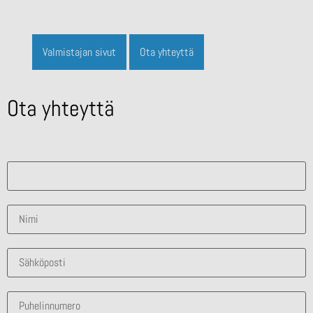
Valmistajan sivut
Ota yhteyttä
Ota yhteyttä
Mistä ratkaisusta olet kiinnostunut?