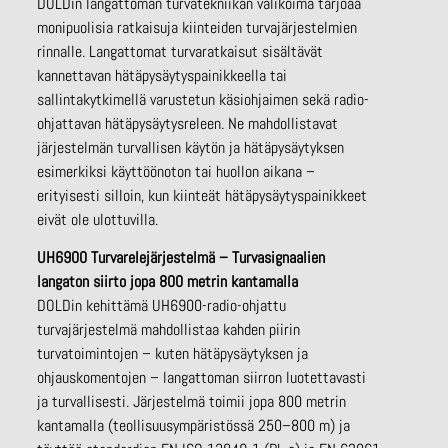
DOLDin langattoman turvatekniikan valikoima tarjoaa
monipuolisia ratkaisuja kiinteiden turvajärjestelmien
rinnalle. Langattomat turvaratkaisut sisältävät
kannettavan hätäpysäytyspainikkeella tai
sallintakytkimellä varustetun käsiohjaimen sekä radio-
ohjattavan hätäpysäytysreleen. Ne mahdollistavat
järjestelmän turvallisen käytön ja hätäpysäytyksen
esimerkiksi käyttöönoton tai huollon aikana –
erityisesti silloin, kun kiinteät hätäpysäytyspainikkeet
eivät ole ulottuvilla.
UH6900 Turvarelejärjestelmä – Turvasignaalien
langaton siirto jopa 800 metrin kantamalla
DOLDin kehittämä UH6900-radio-ohjattu
turvajärjestelmä mahdollistaa kahden piirin
turvatoimintojen – kuten hätäpysäytyksen ja
ohjauskomentojen – langattoman siirron luotettavasti
ja turvallisesti. Järjestelmä toimii jopa 800 metrin
kantamalla (teollisuusympäristössä 250–800 m) ja