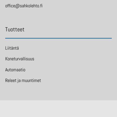
office@sahkolehto.fi
Tuotteet
Liitäntä
Koneturvallisuus
Automaatio
Releet ja muuntimet