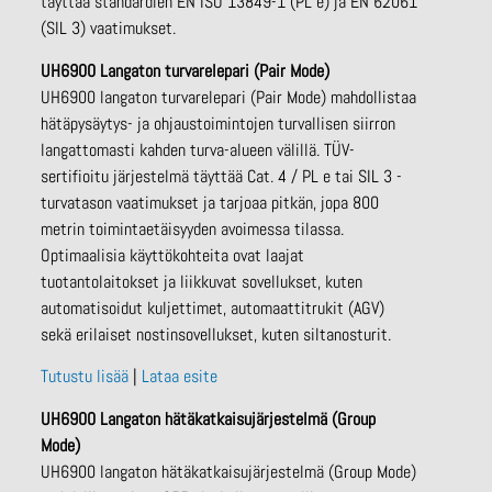
täyttää standardien EN ISO 13849-1 (PL e) ja EN 62061
(SIL 3) vaatimukset.
UH6900 Langaton turvarelepari (Pair Mode)
UH6900 langaton turvarelepari (Pair Mode) mahdollistaa
hätäpysäytys- ja ohjaustoimintojen turvallisen siirron
langattomasti kahden turva-alueen välillä. TÜV-
sertifioitu järjestelmä täyttää Cat. 4 / PL e tai SIL 3 -
turvatason vaatimukset ja tarjoaa pitkän, jopa 800
metrin toimintaetäisyyden avoimessa tilassa.
Optimaalisia käyttökohteita ovat laajat
tuotantolaitokset ja liikkuvat sovellukset, kuten
automatisoidut kuljettimet, automaattitrukit (AGV)
sekä erilaiset nostinsovellukset, kuten siltanosturit.
Tutustu lisää
|
Lataa esite
UH6900
Langaton hätäkatkaisujärjestelmä (Group
Mode)
UH6900 langaton hätäkatkaisujärjestelmä (Group Mode)