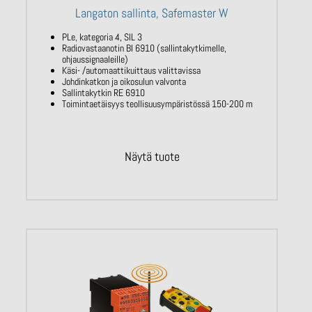
Langaton sallinta, Safemaster W
PLe, kategoria 4, SIL 3
Radiovastaanotin BI 6910 (sallintakytkimelle,
ohjaussignaaleille)
Käsi- /automaattikuittaus valittavissa
Johdinkatkon ja oikosulun valvonta
Sallintakytkin RE 6910
Toimintaetäisyys teollisuusympäristössä 150-200 m
Näytä tuote