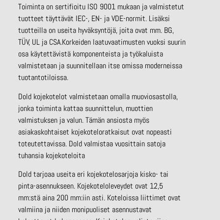
Toiminta on sertifioitu ISO 9001 mukaan ja valmistetut
tuotteet täyttävät IEC-, EN- ja VDE-normit. Lisäksi
tuotteilla on useita hyväksyntöjä, joita ovat mm. BG,
TÜV, UL ja CSA.Korkeiden laatuvaatimusten vuoksi suurin
osa käytettävistä komponenteista ja työkaluista
valmistetaan ja suunnitellaan itse omissa moderneissa
tuotantotiloissa.
Dold kojekotelot valmistetaan omalla muoviosastolla,
jonka toiminta kattaa suunnittelun, muottien
valmistuksen ja valun. Tämän ansiosta myös
asiakaskohtaiset kojekoteloratkaisut ovat nopeasti
toteutettavissa. Dold valmistaa vuosittain satoja
tuhansia kojekoteloita
Dold tarjoaa useita eri kojekotelosarjoja kisko- tai
pinta-asennukseen. Kojekoteloleveydet ovat 12,5
mm:stä aina 200 mm:iin asti. Koteloissa liittimet ovat
valmiina ja niiden monipuoliset asennustavat