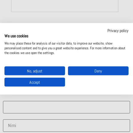
Privacy policy
We use cookies
We may place these for analysis of our visitor data, to improve our website, show
personalised content and to give you a great website experience. For more information about
the cookies we use open the settings.
Valmistajan sivut
Ota yhteyttä
No, adjust
Deny
Ota yhteyttä
Accept
Mistä ratkaisusta olet kiinnostunut?