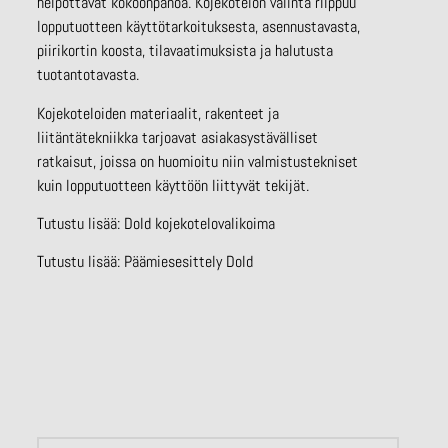
helpottavat kokoonpanoa. Kojekotelon valinta riippuu
lopputuotteen käyttötarkoituksesta, asennustavasta,
piirikortin koosta, tilavaatimuksista ja halutusta
tuotantotavasta.
Kojekoteloiden materiaalit, rakenteet ja
liitäntätekniikka tarjoavat asiakasystävälliset
ratkaisut, joissa on huomioitu niin valmistustekniset
kuin lopputuotteen käyttöön liittyvät tekijät.
Tutustu lisää:
Dold kojekotelovalikoima
Tutustu lisää:
Päämiesesittely Dold