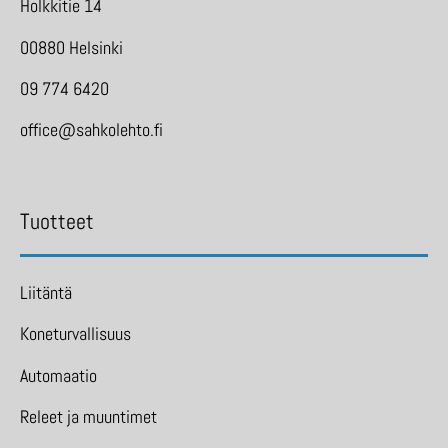
Holkkitie 14
00880 Helsinki
09 774 6420
office@sahkolehto.fi
Tuotteet
Liitäntä
Koneturvallisuus
Automaatio
Releet ja muuntimet