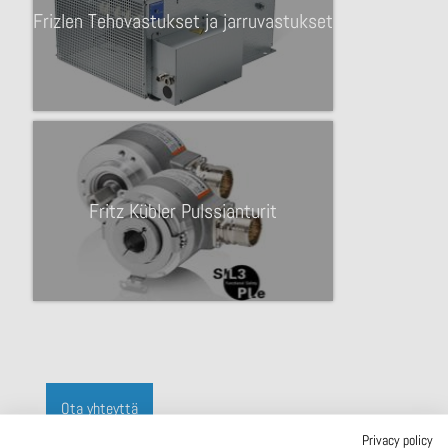
Frizlen Tehovastukset ja jarruvastukset
Fritz Kübler Pulssianturit
Ota yhteyttä
Privacy policy