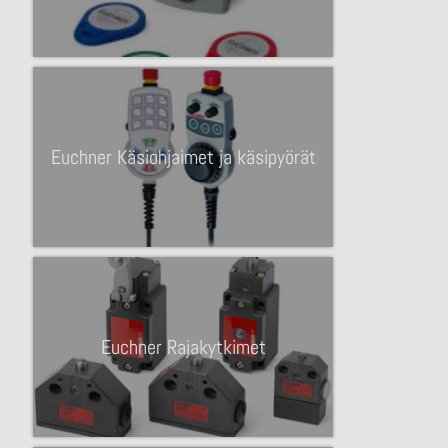
Euchner Käsiohjaimet ja käsipyörät
Euchner Rajakytkimet