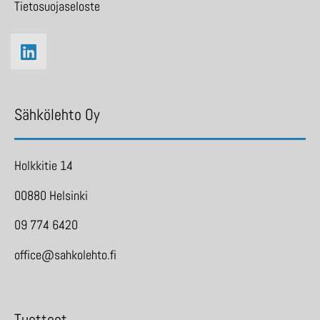
Tietosuojaseloste
Sähkölehto Oy
Holkkitie 14
00880 Helsinki
09 774 6420
office@sahkolehto.fi
Tuotteet