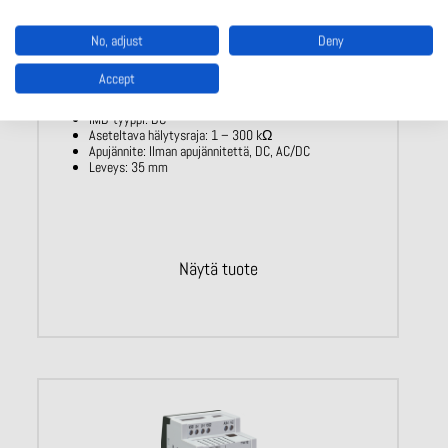
No, adjust
Deny
Eristystason valvontarele RL 5881
Accept
Nimellisjännite IT-verkossa: DC 0 – 240 V
IMD-tyyppi: DC
Aseteltava hälytysraja:
1 – 300
kΩ
Apujännite: Ilman apujännitettä, DC,
AC/DC
Leveys: 35 mm
Näytä tuote