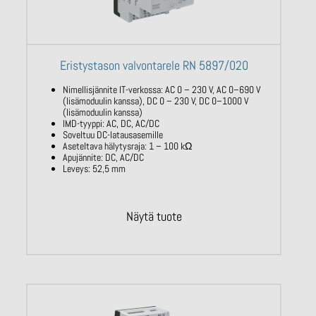
Eristystason valvontarele RN 5897/020
Nimellisjännite IT-verkossa: AC
0 – 230
V,
AC
0–690 V
(lisämoduulin kanssa), DC
0 –
230 V, DC 0–1000 V
(lisämoduulin
kanssa)
IMD-tyyppi: AC, DC, AC/DC
Soveltuu DC-latausasemille
Aseteltava hälytysraja:
1 – 100
kΩ
Apujännite: DC, AC/DC
Leveys: 52,5 mm
Näytä tuote