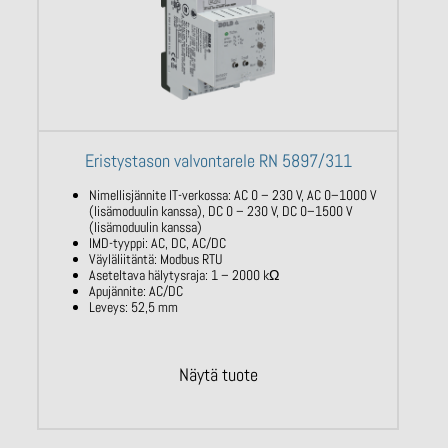
Eristystason valvontarele RN 5897/311
Nimellisjännite IT-verkossa: AC
0 – 230
V,
AC 0–1000 V
(lisämoduulin kanssa),
DC 0 –
230 V,
DC 0–1500 V
(lisämoduulin kanssa)
IMD-tyyppi: AC, DC, AC/DC
Väyläliitäntä:
Modbus
RTU
Aseteltava hälytysraja:
1 – 2000
kΩ
Apujännite: AC/DC
Leveys: 52,5 mm
Näytä tuote