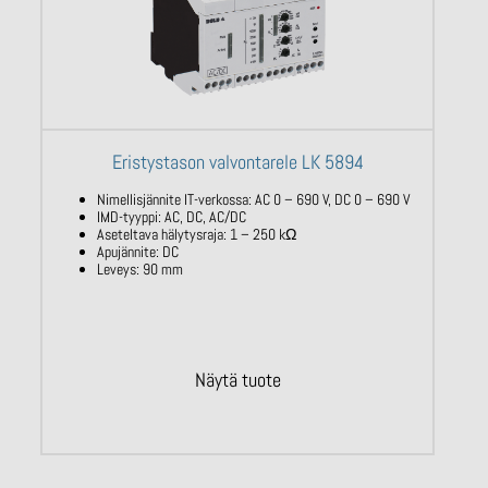
Eristystason valvontarele LK 5894
Nimellisjännite IT-verkossa: AC 0 – 690
V, DC 0 – 690 V
IMD-tyyppi: AC, DC, AC/DC
Aseteltava hälytysraja: 1 – 250
kΩ
Apujännite: DC
Leveys: 90 mm
Näytä tuote