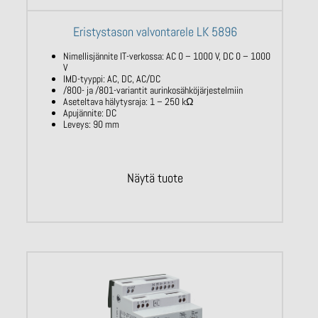
Eristystason valvontarele LK 5896
Nimellisjännite IT-verkossa: AC 0 – 1000
V, DC 0 – 1000
V
IMD-tyyppi: AC, DC, AC/DC
/800- ja /801-variantit
aurinkosähköjärjestelmiin
Aseteltava hälytysraja: 1 – 250
kΩ
Apujännite: DC
Leveys: 90 mm
Näytä tuote