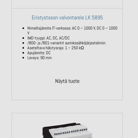
Eristystason valvontarele LK 5895
Nimellisjännite IT-verkossa: AC 0 – 1000
V, DC 0 – 1000
V
IMD-tyyppi: AC, DC, AC/DC
/800- ja /801-variantit
aurinkosähköjärjestelmiin
Aseteltava hälytysraja: 1 – 250
kΩ
Apujännite: DC
Leveys: 90 mm
Näytä tuote