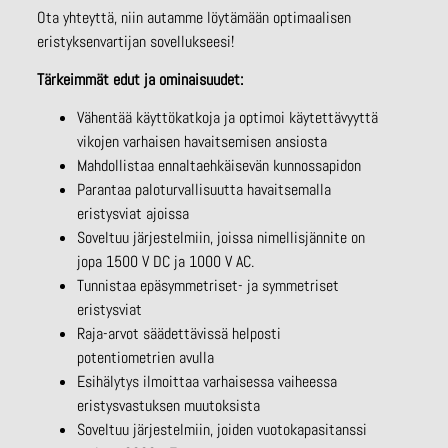
Ota yhteyttä, niin autamme löytämään optimaalisen
eristyksenvartijan sovellukseesi!
Tärkeimmät edut ja ominaisuudet:
Vähentää käyttökatkoja ja optimoi käytettävyyttä
vikojen varhaisen havaitsemisen ansiosta
Mahdollistaa ennaltaehkäisevän kunnossapidon
Parantaa paloturvallisuutta havaitsemalla
eristysviat ajoissa
Soveltuu järjestelmiin, joissa nimellisjännite on
jopa 1500 V DC ja 1000 V AC.
Tunnistaa epäsymmetriset- ja symmetriset
eristysviat
Raja-arvot säädettävissä helposti
potentiometrien avulla
Esihälytys ilmoittaa varhaisessa vaiheessa
eristysvastuksen muutoksista
Soveltuu järjestelmiin, joiden vuotokapasitanssi