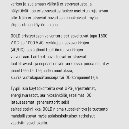
verkon ja suojamaan välistä eristysvastusta ja
hälyttävät, jos eristysvastus laskee asetetun raja-arvon
alle. Näin eristysviat havaitaan ennakoivasti myös
järjestelmän käytön aikana.
DOLD eristystason valvontareleet soveltuvat jopa 1500
V DC- ja 1000 V AC- verkkojen, sekaverkkojen
(AC/DC), sekä jännitteettömien verkkojen
valvontaan. Laitteet havaitsevat eristysviat
luotettavasti ja nopeasti myös verkoissa, joissa esiintyy
jännitteen tai taajuuden muutoksia,
suuria vuotokapasitansseja tai DC-komponentteja.
Tyypillisiä käyttökohteita ovat UPS-järjestelmät,
energiavarastot, aurinkosähköjärjestelmät, DC-
latausasemat, generaattorit sekä
sairaalatekniikka. DOLD:n oma tuotekehitys ja tuotanto
mahdollistavat myös asiakaskohtaiset ratkaisut
vaativiin sovelluksiin.