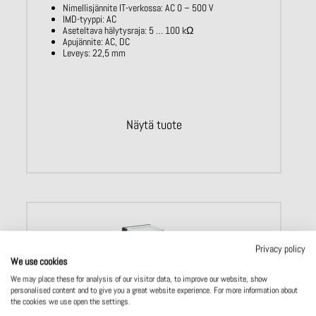
Nimellisjännite IT-verkossa: AC
0 – 500
V
IMD-tyyppi: AC
Aseteltava hälytysraja: 5 … 100
kΩ
Apujännite: AC, DC
Leveys: 22,5 mm
Näytä tuote
Privacy policy
We use cookies
We may place these for analysis of our visitor data, to improve our website, show
personalised content and to give you a great website experience. For more information about
the cookies we use open the settings.