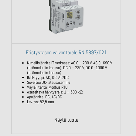
Eristystason valvontarele RN 5897/021
Nimellisjännite IT-verkossa: AC 0 – 230 V,
AC
0–690 V
(lisämoduulin kanssa), DC 0 –
230 V, DC 0–1000 V
(lisämoduulin
kanssa)
IMD-tyyppi: AC, DC, AC/DC
Soveltuu DC-latausasemille
Väyläliitäntä:
Modbus
RTU
Aseteltava hälytysraja: 1 – 500
kΩ
Apujännite: DC, AC/DC
Leveys: 52,5 mm
Näytä tuote