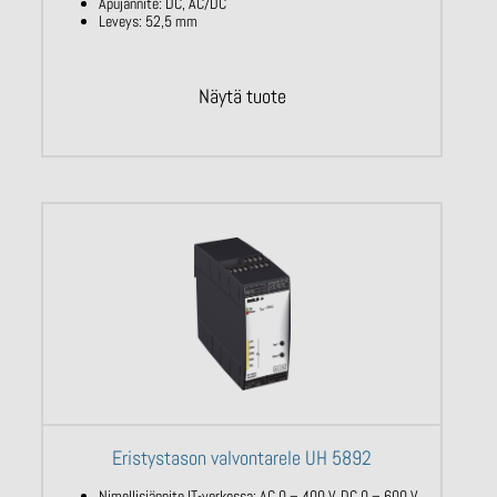
Apujännite: DC, AC/DC
Leveys: 52,5 mm
Näytä tuote
Eristystason valvontarele UH 5892
Nimellisjännite IT-verkossa: AC 0 – 400 V,
DC 0 – 600 V