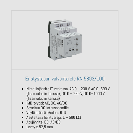
Eristystason valvontarele RN 5893/100
Nimellisjännite IT-verkossa: AC 0 – 230 V,
AC
0–690 V
(lisämoduulin kanssa), DC 0 –
230 V, DC 0–1000 V
(lisämoduulin
kanssa)
IMD-tyyppi: AC, DC, AC/DC
Soveltuu DC-latausasemille
Väyläliitäntä:
Modbus
RTU
Aseteltava hälytysraja: 1 – 500
kΩ
Apujännite: DC, AC/DC
Leveys: 52,5 mm