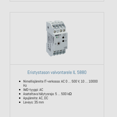
Eristystason valvontarele IL 5880
Nimellisjännite IT-verkossa: AC 0 … 500 V,
10 … 10000
Hz
IMD-tyyppi: AC
Aseteltava hälytysraja: 5 … 500
kΩ
Apujännite: AC, DC
Leveys: 35 mm