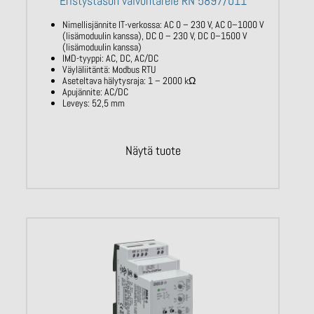
Eristystason valvontarele RN 5897/011
Nimellisjännite IT-verkossa: AC
0 – 230
V,
AC 0–1000 V
(lisämoduulin kanssa),
DC 0 –
230 V,
DC 0–1500 V
(lisämoduulin kanssa)
IMD-tyyppi: AC, DC, AC/DC
Väyläliitäntä:
Modbus
RTU
Aseteltava hälytysraja:
1 – 2000
kΩ
Apujännite: AC/DC
Leveys: 52,5 mm
Näytä tuote