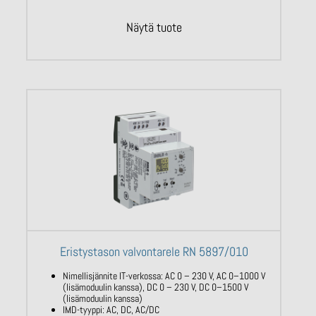
Näytä tuote
Eristystason valvontarele RN 5897/010
Nimellisjännite IT-verkossa: AC
0 – 230
V,
AC 0–1000 V
(lisämoduulin kanssa),
DC 0
– 230 V,
DC 0–1500 V
(lisämoduulin
kanssa)
IMD-tyyppi: AC, DC, AC/DC