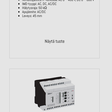
IMD-tyyppi: AC, DC, AC/DC
Hälytysraja: 50
kΩ
Apujännite: AC/DC
Leveys: 45 mm
Näytä tuote