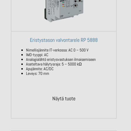
Eristystason valvontarele RP 5888
Nimellisjännite IT-verkossa: AC
0 – 500 V
IMD-tyyppi: AC
Analogialähtö eristysvastuksen
ilmaisemiseen
Aseteltava hälytysraja: 5 – 5000
kΩ
Apujännite: AC/DC
Leveys: 70 mm
Näytä tuote