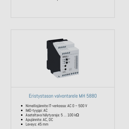
Eristystason valvontarele MH 5880
Nimellisjännite IT-verkossa: AC
0 – 500
V
IMD-tyyppi: AC
Aseteltava hälytysraja: 5 … 100
kΩ
Apujännite: AC, DC
Leveys: 45 mm