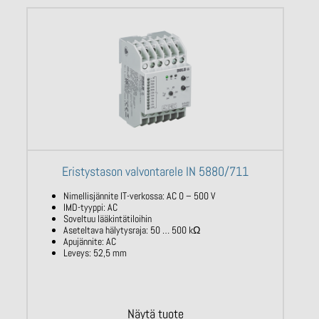
Eristystason valvontarele IN 5880/711
Nimellisjännite IT-verkossa: AC 0 – 500 V
IMD-tyyppi: AC
Soveltuu lääkintätiloihin
Aseteltava hälytysraja: 50 … 500
kΩ
Apujännite: AC
Leveys: 52,5 mm
Näytä tuote