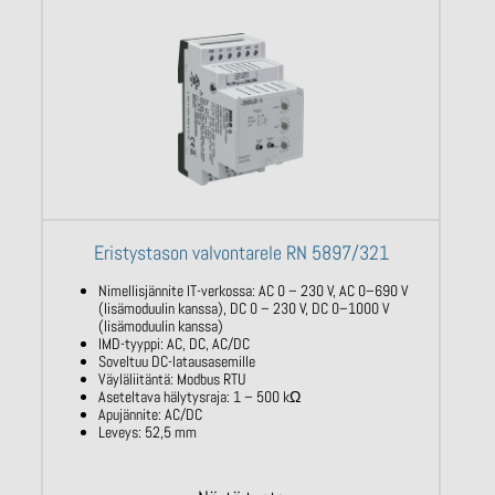
Eristystason valvontarele RN 5897/321
Nimellisjännite IT-verkossa:
AC 0 – 230 V,
AC 0–690 V
(lisämoduulin kanssa), DC 0 –
230 V, DC 0–1000 V
(lisämoduulin
kanssa)
IMD-tyyppi: AC, DC, AC/DC
Soveltuu DC-latausasemille
Väyläliitäntä:
Modbus
RTU
Aseteltava hälytysraja: 1 – 500
kΩ
Apujännite: AC/DC
Leveys: 52,5 mm