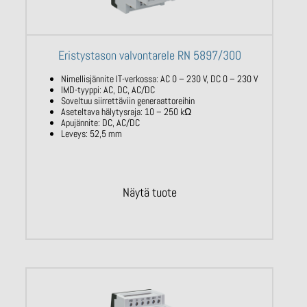
Eristystason valvontarele RN 5897/300
Nimellisjännite IT-verkossa: AC 0 – 230
V, DC 0 – 230 V
IMD-tyyppi: AC, DC, AC/DC
Soveltuu siirrettäviin generaattoreihin
Aseteltava hälytysraja: 10 – 250
kΩ
Apujännite: DC, AC/DC
Leveys: 52,5 mm
Näytä tuote