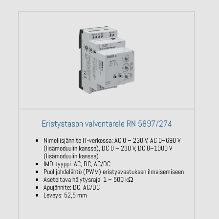
Eristystason valvontarele RN 5897/274
Nimellisjännite IT-verkossa: AC 0 – 230 V,
AC 0–690 V
(lisämoduulin kanssa),
DC 0 –
230 V,
DC 0–1000 V
(lisämoduulin
kanssa)
IMD-tyyppi: AC, DC, AC/DC
Puolijohdelähtö (PWM) eristysvastuksen
ilmaisemiseen
Aseteltava hälytysraja: 1 – 500
kΩ
Apujännite: DC, AC/DC
Leveys: 52,5 mm