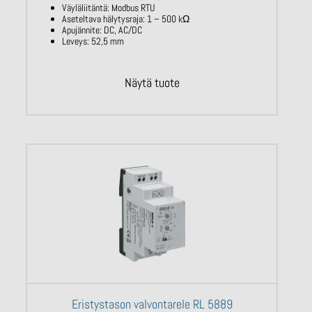
Väyläliitäntä:
Modbus
RTU
Aseteltava hälytysraja: 1 – 500
kΩ
Apujännite: DC, AC/DC
Leveys: 52,5 mm
Näytä tuote
Eristystason valvontarele RL 5889