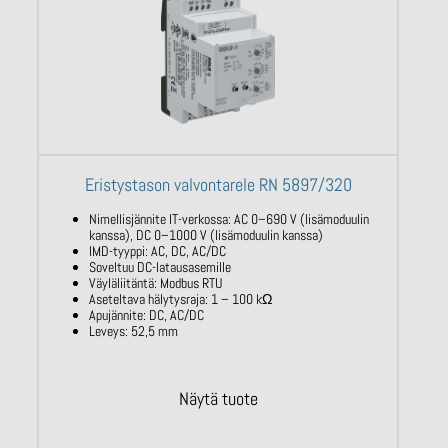
Eristystason valvontarele RN 5897/320
Nimellisjännite IT-verkossa: AC
0–690 V
(lisämoduulin
kanssa), DC 0–1000 V
(lisämoduulin kanssa)
IMD-tyyppi: AC, DC, AC/DC
Soveltuu DC-latausasemille
Väyläliitäntä:
Modbus
RTU
Aseteltava hälytysraja: 1 – 100
kΩ
Apujännite: DC, AC/DC
Leveys: 52,5 mm
Näytä tuote