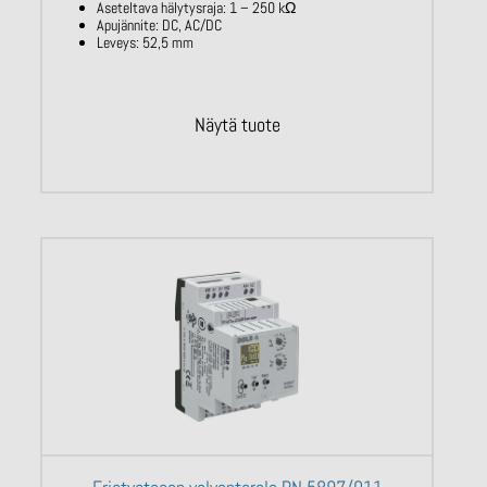
Aseteltava hälytysraja:
1 – 250
kΩ
Apujännite: DC, AC/DC
Leveys: 52,5 mm
Näytä tuote