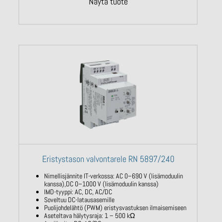
Näytä tuote
Eristystason valvontarele RN 5897/240
Nimellisjännite IT-verkossa: AC
0–690 V
(lisämoduulin
kanssa),DC 0–1000 V
(lisämoduulin kanssa)
IMD-tyyppi: AC, DC, AC/DC
Soveltuu DC-latausasemille
Puolijohdelähtö (PWM) eristysvastuksen
ilmaisemiseen
Aseteltava hälytysraja: 1 – 500
kΩ