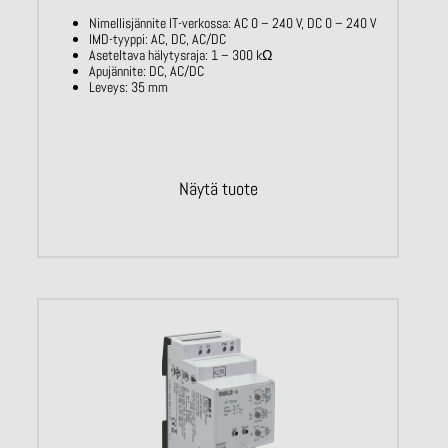
Nimellisjännite IT-verkossa: AC 0 – 240 V,
DC 0 – 240 V
IMD-tyyppi: AC, DC, AC/DC
Aseteltava hälytysraja: 1 – 300
kΩ
Apujännite: DC, AC/DC
Leveys: 35 mm
Näytä tuote