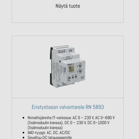
Näytä tuote
Eristystason valvontarele RN 5893
Nimellisjännite IT-verkossa: AC 0 – 230 V,
AC
0–690 V
(lisämoduulin kanssa), DC 0 –
230 V, DC 0–1000 V
(lisämoduulin
kanssa)
IMD-tyyppi: AC, DC, AC/DC
Soveltuu DC-latausasemille