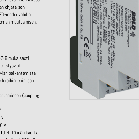
aan ohjata sen
ED-merkkivalolla.
ttoman muuttamisen.
557-8 mukaisesti
eristysviat
a vian paikantamista
rkkoihin, enintään
jentamiseen (
coupling
V
 V
00 V
TU -liitännän kautta