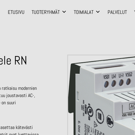
ETUSIVU
TUOTERYHMÄT
TOIMIALAT
PALVELUT
ele RN
 ratkaisu modernien
tuu joustavasti AC-,
 on suuri
 asettaa kätevästi
etrit ovat luettavissa