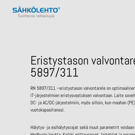
Eristystason valvontar
5897/311
RN 5897/311 –eristystason valvontarele on optimaalinen
IT-
järjestelmien eristysvastuksen valvontaan. Laite sovel
DC- ja
AC/DC-järjestelmiin, myös silloin, kun maahan (PE)
vuotokapasitanssi.
Hälytys- ja esihälytysrajat sekä muut parametrit voidaan
Modbusin
kautta. Kaikki mittausarvot, laitetilat ja param