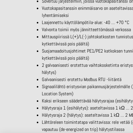
Soveltuu järjestelmiin, joissa vuotokapasitanssi 
Vuotokapasitanssin enimmäisarvo on aseteltaviss
lyhentämiseksi
Laajennettu käyttölämpötila-alue: -40 … +70 °C
Valvonta toimii myös jännitteettömässä verkossa
Mittauspiirissä L(+)/L(-) johtokatkosten tunnistu
kytkettävissä pois päältä)
Suojamaadoitusjohtimet PE1/PE2 katkoksen tunnis
kytkettävissä pois päältä)
2 galvaanisesti erotettua vaihtokosketinta eristysv
hälytys)
Galvaanisesti erotettu
Modbus
RTU -liitäntä
Signaalilähtö eristysvian paikannusjärjestelmälle 
Location
System
)
Kaksi erikseen säädettävää hälytysrajaa (esihälyty
Hälytysraja 1 (esihälytys): aseteltavissa 1
kΩ
… 2
Hälytysraja 2 (hälytys): aseteltavissa 1
kΩ
… 2 M
Lähtöreleen toimintatapa valittavissa: rele vetää (
vapautuu (de-
energized
on
trip
) hälytystilassa