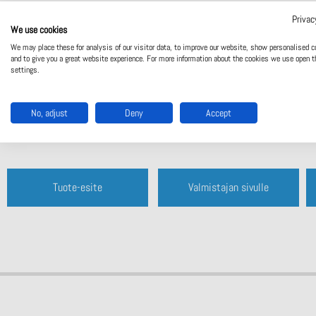
Automaattinen ja manuaalinen laitteen itsetestau
Privac
Laite voidaan ohjelmoida joko tallentamaan vikati
We use cookies
vikatilojen
tallennusta.
We may place these for analysis of our visitor data, to improve our website, show personalised c
Sinetöitävä läpinäkyvä kansi estää asetusten lu
and to give you a great website experience. For more information about the cookies we use open t
settings.
Ohjaustulo ulkoiselle Testi-/
kuittaus-painikkeelle
Laaja apujännitealue
Leveys 52,5 mm
No, adjust
Deny
Accept
Tuote-esite
Valmistajan sivulle