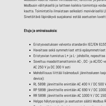
Modbusin
välityksellä ja laitteen kaikkia toimintoja void
kautta. Toimintatila ilmaistaan selkeästi monivärisellä L
Sinetöitävä läpinäkyvä suojakansi estää asetusten luva
Etuja ja ominaisuuksia:
Eristysvastuksen valvonta standardin IEC/EN 61
Havaitsee sekä symmetriset että epäsymmetriset 
Eristysvian tunnistus L+ ja L- johdoille, nopeutta
Soveltuu maadoittamattomiin AC-, DC- ja AC/DC-ve
AC 250 V ja DC 300 V
asti
Mahdollisuus liittää lisämoduuli jännitealueen laa
device
):
RL 5898: jännitteille enintään AC 400 V / DC 500 
RP 5898: jännitteille enintään AC 690 V / DC 1000
RR 5898: jännitteille enintään AC 1000 V / DC 15
Helppo hälytysrajojen ja asetusten säätö
Modbus
R