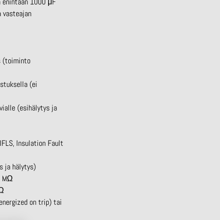
on enintään 1000
μF
a vasteajan
s (toiminto
tuksella (ei
ialle (esihälytys ja
(IFLS,
Insulation
Fault
s ja hälytys)
 MΩ
Ω
energized
on
trip
) tai