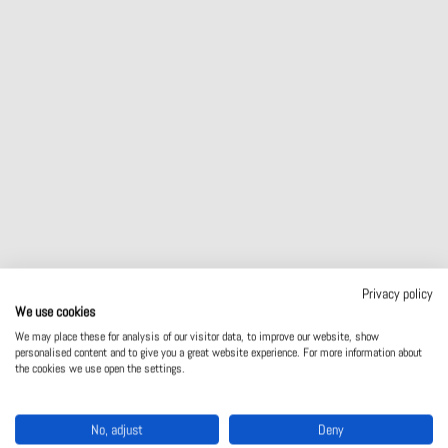
SAETÖÖSTUS
Privacy policy
We use cookies
We may place these for analysis of our visitor data, to improve our website, show
personalised content and to give you a great website experience. For more information about
the cookies we use open the settings.
MASINA- JA SEADMETÖÖSTUS
No, adjust
Deny