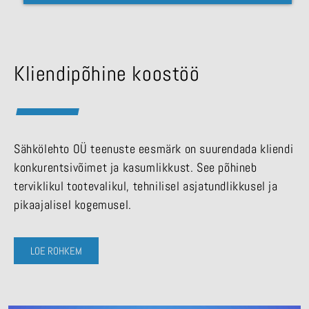
Kliendipõhine koostöö
Sähkölehto OÜ teenuste eesmärk on suurendada kliendi
konkurentsivõimet ja kasumlikkust. See põhineb
terviklikul tootevalikul, tehnilisel asjatundlikkusel ja
pikaajalisel kogemusel.
LOE ROHKEM