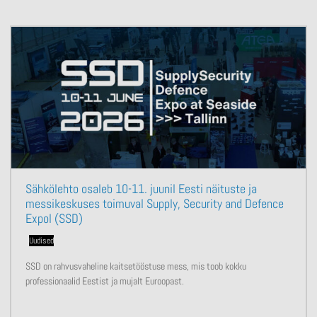
Sähkölehto osaleb 10-11. juunil Eesti näituste ja
messikeskuses toimuval Supply, Security and Defence
Expol (SSD)
Uudised
SSD on rahvusvaheline kaitsetööstuse mess, mis toob kokku
professionaalid Eestist ja mujalt Euroopast.