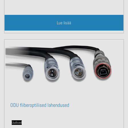
Lue lisää
ODU fiiberoptilised lahendused
Uudised