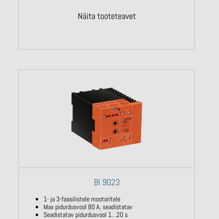
Näita tooteteavet
BI 9023
1- ja 3-faasilistele mootoritele
Max pidurdusvool 80 A, seadistatav
Seadistatav pidurdusvool 1…20 s