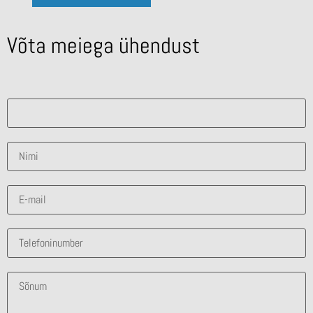
Võta meiega ühendust
Mis lahendus sind huvitab?