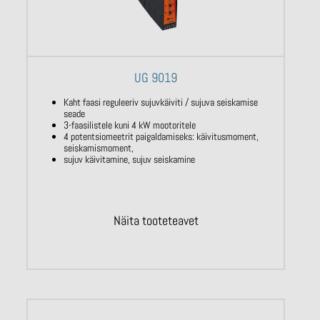
UG 9019
Kaht faasi reguleeriv sujuvkäiviti / sujuva seiskamise
seade
3-faasilistele kuni 4 kW mootoritele
4 potentsiomeetrit paigaldamiseks: käivitusmoment,
seiskamismoment,
sujuv käivitamine, sujuv seiskamine
Näita tooteteavet