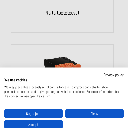
Näita tooteteavet
Privacy policy
We use cookies
We may place these for analysis of our visitor data, to improve our website, show
personalised content and to give you a great website experience. For more information about
the cookies we use open the settings.
BI 9025
No, adjust
Deny
Kaht faasi reguleeriv sujuvkäiviti / sujuva seiskamise
seade
Accept