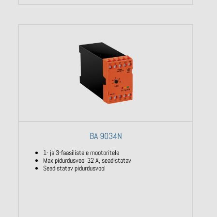
BA 9034N
1- ja 3-faasilistele mootoritele
Max pidurdusvool 32 A, seadistatav
Seadistatav pidurdusvool