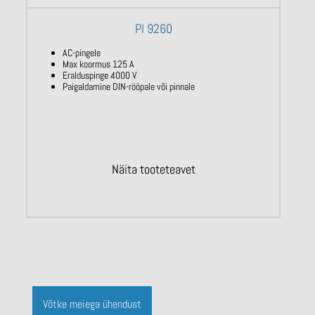
PI 9260
AC-pingele
Max koormus 125 A
Eralduspinge 4000 V
Paigaldamine DIN-rööpale või pinnale
Näita tooteteavet
Võtke meiega ühendust