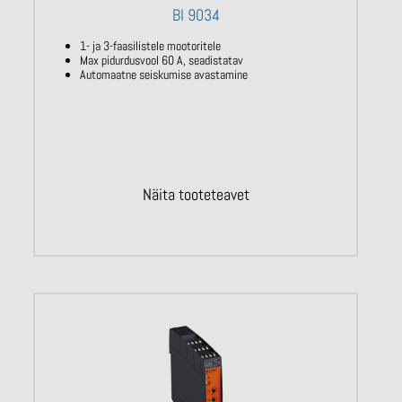
BI 9034
1- ja 3-faasilistele mootoritele
Max pidurdusvool 60 A, seadistatav
Automaatne seiskumise avastamine
Näita tooteteavet