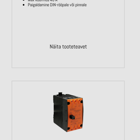
Paigaldamine DIN-rööpale või pinnale
Näita tooteteavet