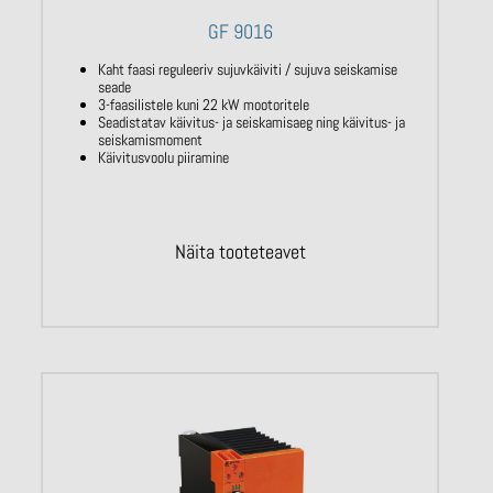
GF 9016
Kaht faasi reguleeriv sujuvkäiviti / sujuva seiskamise
seade
3-faasilistele kuni 22 kW mootoritele
Seadistatav käivitus- ja seiskamisaeg ning käivitus- ja
seiskamismoment
Käivitusvoolu piiramine
Näita tooteteavet