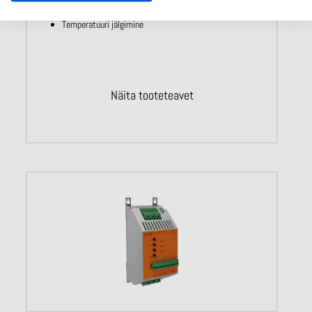
3-faasilistele kuni 15 kW mootoritele
Seadistatav käivitus- ja seiskamisaeg ning käivituspinge
Temperatuuri jälgimine
Näita tooteteavet