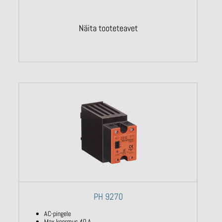
Näita tooteteavet
PH 9270
AC-pingele
Max koormus 40 A