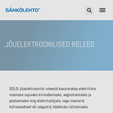
JÕUELEKTROONILISED RELEED
DOLDi jõuelektroonilisi releesid kasutatakse elektriliste
masinate sujuvaks kiirendamiseks, aeglustamiseks ja
peatamiseks ning elektritarbijate, nagu mootorid,
kütteseadmed või valgustid, hääletuks lülitamiseks