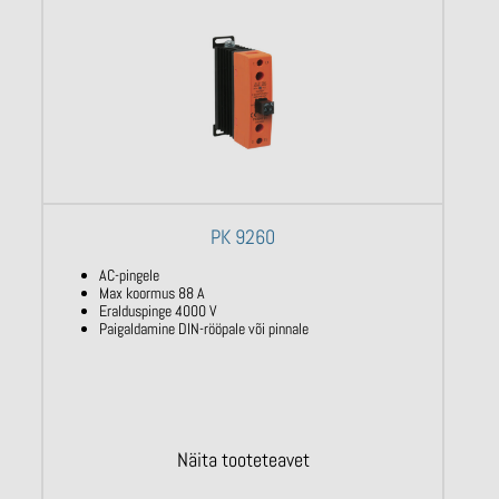
PK 9260
AC-pingele
Max koormus 88 A
Eralduspinge 4000 V
Paigaldamine DIN-rööpale või pinnale
Näita tooteteavet