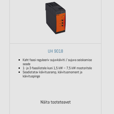
UH 9018
Kaht faasi reguleeriv sujuvkäiviti / sujuva seiskamise
seade
1- ja 3-faasilistele kuni 1,5 kW – 7,5 kW mootoritele
Seadistatav käivitusramp, käivitusmoment ja
käivituspinge
Näita tooteteavet