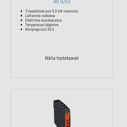
BH 9253
3-faasilistele kuni 5,5 kW mootorite
Lülitamine nullkohas
Elektriline suunalukustus
Temperatuuri jälgimine
Nimipinge kuni 20 A
Näita tooteteavet