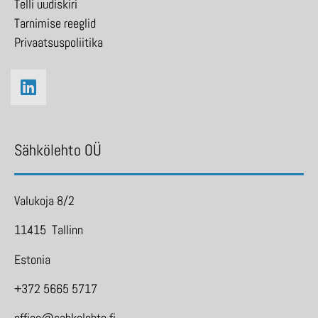
Telli uudiskiri
Tarnimise reeglid
Privaatsuspoliitika
Sähkölehto OÜ
Valukoja 8/2
11415 Tallinn
Estonia
+372 5665 5717
office@sahkolehto.fi