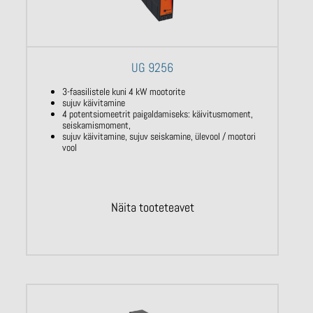
UG 9256
3-faasilistele kuni 4 kW mootorite
sujuv käivitamine
4 potentsiomeetrit paigaldamiseks: käivitusmoment,
seiskamismoment,
sujuv käivitamine, sujuv seiskamine, ülevool / mootori
vool
Näita tooteteavet