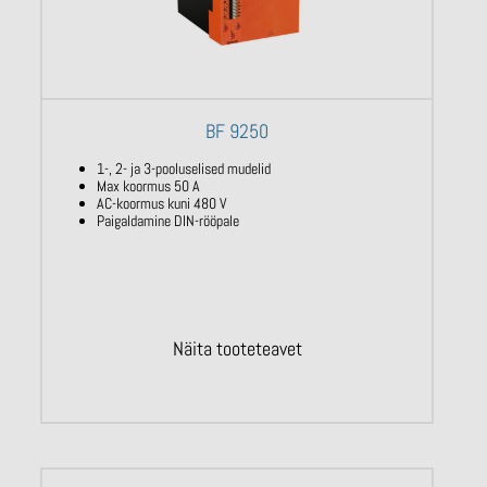
BF 9250
1-, 2- ja 3-pooluselised mudelid
Max koormus 50 A
AC-koormus kuni 480 V
Paigaldamine DIN-rööpale
Näita tooteteavet