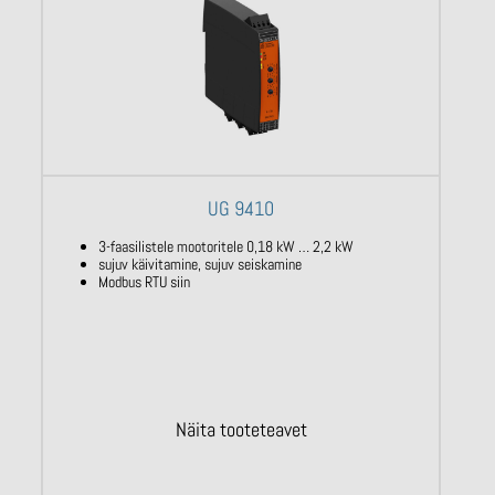
UG 9410
3-faasilistele mootoritele 0,18 kW … 2,2 kW
sujuv käivitamine, sujuv seiskamine
Modbus RTU siin
Näita tooteteavet