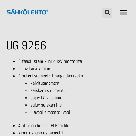
UG 9256
3-faasilistele kuni 4 kW mootorite
sujuv käivitamine
4 potentsiomeetrit paigaldamiseks:
käivitusmoment
seiskamismoment,
sujuv käivitamine
sujuv seiskamine
ülevool / mootori vool
4 olekuandmete LED-näidikut
Kinnitusnupp esipaneelil