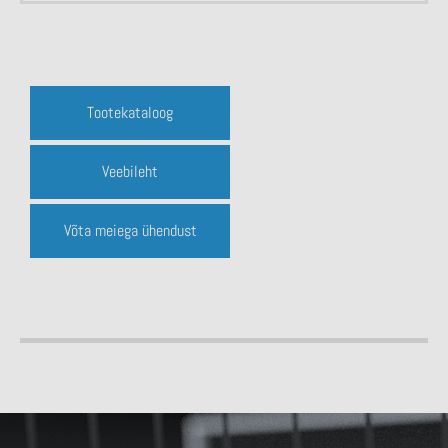
Tootekataloog
Veebileht
Võta meiega ühendust