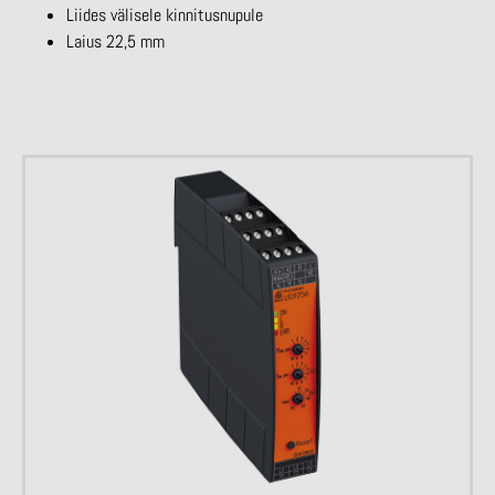
Liides välisele kinnitusnupule
Laius 22,5 mm