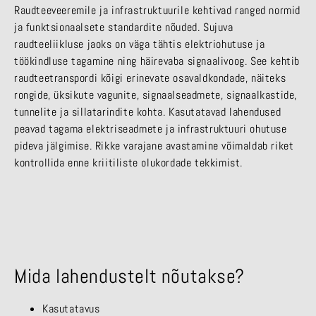
Raudteeveeremile ja infrastruktuurile kehtivad ranged normid
ja funktsionaalsete standardite nõuded. Sujuva
raudteeliikluse jaoks on väga tähtis elektriohutuse ja
töökindluse tagamine ning häirevaba signaalivoog. See kehtib
raudteetranspordi kõigi erinevate osavaldkondade, näiteks
rongide, üksikute vagunite, signaalseadmete, signaalkastide,
tunnelite ja sillatarindite kohta. Kasutatavad lahendused
peavad tagama elektriseadmete ja infrastruktuuri ohutuse
pideva jälgimise. Rikke varajane avastamine võimaldab riket
kontrollida enne kriitiliste olukordade tekkimist.
Mida lahendustelt nõutakse?
Kasutatavus