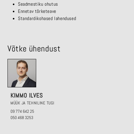
Seadmestiku ohutus
Ennetav tõrketeave
Standardikohased lahendused
Võtke ühendust
KIMMO ILVES
MÜÜK JA TEHNILINE TUGI
09 774 642 25
050 468 3253