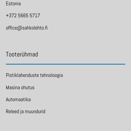
Estonia
+372 5665 5717
office@sahkolehto.fi
Tooterühmad
Pistiklahenduste tehnoloogia
Masina ohutus
Automaatika
Releed ja muundurid