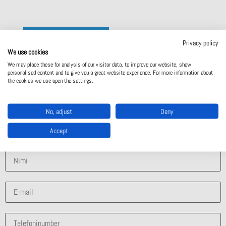
Võtke meiega ühendust
Privacy policy
We use cookies
We may place these for analysis of our visitor data, to improve our website, show
personalised content and to give you a great website experience. For more information about
Võta meiega ühendust
the cookies we use open the settings.
Mis lahendus sind huvitab?
No, adjust
Deny
Accept