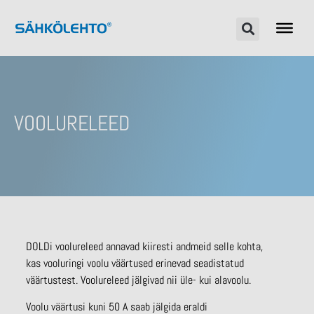
VOOLURELEED
DOLDi voolureleed annavad kiiresti andmeid selle kohta,
kas vooluringi voolu väärtused erinevad seadistatud
väärtustest. Voolureleed jälgivad nii üle- kui alavoolu.
Voolu väärtusi kuni 50 A saab jälgida eraldi