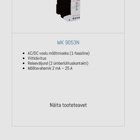
MK 9053N
AC/DC voolu mõõtmiseks (1-faasiline)
Viitkäivitus
Releeväljund (2 ümberlülituskontakti)
Mõõtevahemik 2 mA – 25 A
Näita tooteteavet