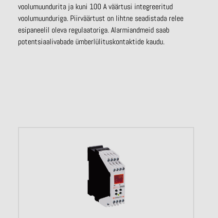
voolumuundurita ja kuni 100 A väärtusi integreeritud
voolumuunduriga. Piirväärtust on lihtne seadistada relee
esipaneelil oleva regulaatoriga. Alarmiandmeid saab
potentsiaalivabade ümberlülituskontaktide kaudu.