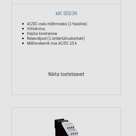
MK 9063N
AC/DC voolu mõõtmiseks (1-faasiline)
Viitkäivitus
Käsitsi kinnitamine
Releeväljund (1 ümberlülituskontakt)
Mõõtevahemik max AC/DC 10 A
Näita tooteteavet