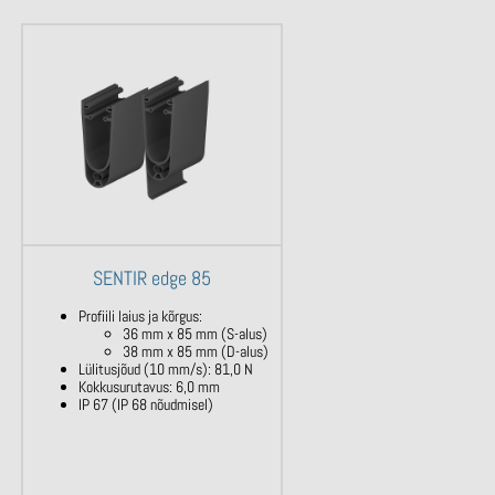
SENTIR edge 85
Profiili laius ja kõrgus:
36 mm x 85 mm (S-alus)
38 mm x 85 mm (D-alus)
Lülitusjõud (10 mm/s): 81,0 N
Kokkusurutavus: 6,0 mm
IP 67 (IP 68 nõudmisel)