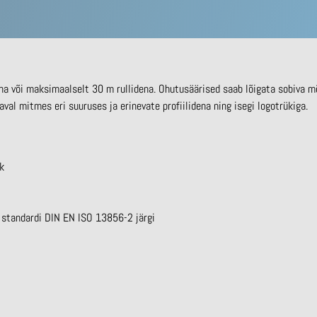
na või maksimaalselt 30 m rullidena. Ohutusäärised saab lõigata sobiva m
val mitmes eri suuruses ja erinevate profiilidena ning isegi logotrükiga.
k
 standardi DIN EN ISO 13856-2 järgi