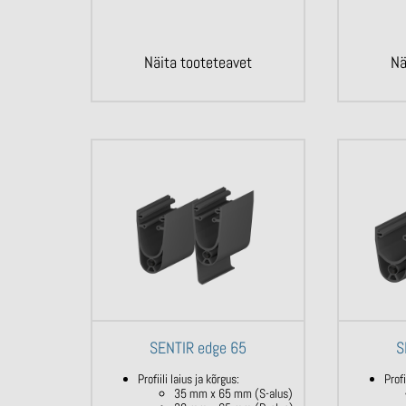
Näita tooteteavet
Nä
SENTIR edge 65
S
Profiili laius ja kõrgus:
Profi
35 mm x 65 mm (S-alus)