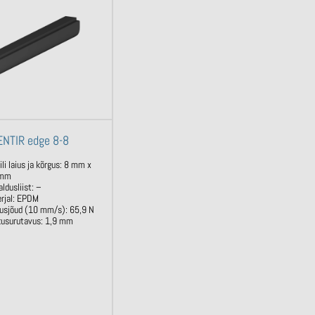
ENTIR edge 8-8
ili laius ja kõrgus: 8 mm x
 mm
aldusliist: –
rjal: EPDM
tusjõud (10 mm/s): 65,9 N
usurutavus: 1,9 mm