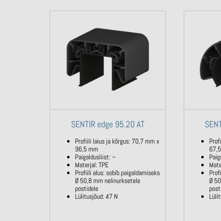
SENTIR edge 95.20 AT
SENT
Profiili laius ja kõrgus: 70,7 mm x
Prof
96,5 mm
67,
Paigaldusliist: –
Paig
Materjal: TPE
Mate
Profiili alus: sobib paigaldamiseks
Prof
Ø 50,8 mm nelinurksetele
Ø 5
postidele
post
Lülitusjõud: 47 N
Lüli