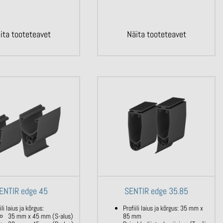
ita tooteteavet
Näita tooteteavet
ENTIR edge 45
SENTIR edge 35.85
ili laius ja kõrgus:
Profiili laius ja kõrgus: 35 mm x
35 mm x 45 mm (S-alus)
85 mm