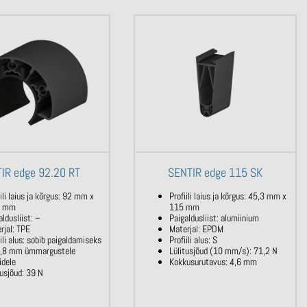
IR edge 92.20 RT
SENTIR edge 115 SK
iili laius ja kõrgus: 92 mm x
Profiili laius ja kõrgus: 45,3 mm x
5 mm
115 mm
aldusliist: –
Paigaldusliist: alumiinium
rjal: TPE
Materjal: EPDM
iili alus: sobib paigaldamiseks
Profiili alus: S
0,8 mm ümmargustele
Lülitusjõud (10 mm/s): 71,2 N
idele
Kokkusurutavus: 4,6 mm
tusjõud: 39 N