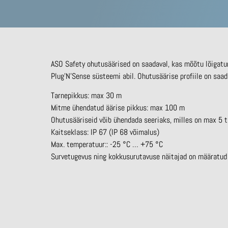
ASO Safety ohutusäärised on saadaval, kas mõõtu lõigatu
Plug’N’Sense süsteemi abil. Ohutusäärise profiile on saada
Tarnepikkus: max 30 m
Mitme ühendatud äärise pikkus: max 100 m
Ohutusääriseid võib ühendada seeriaks, milles on max 5 t
Kaitseklass: IP 67 (IP 68 võimalus)
Max. temperatuur:
: -25 °C … +75 °C
Survetugevus ning kokkusurutavuse näitajad on määratud