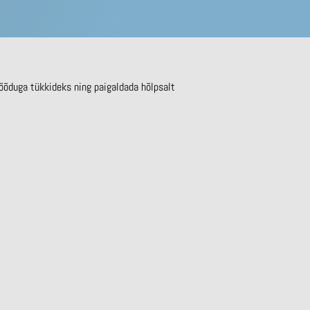
õõduga tükkideks ning paigaldada hõlpsalt