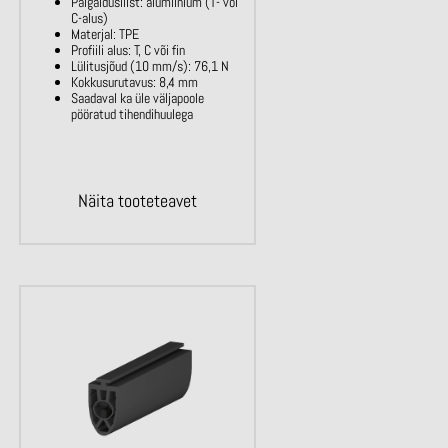
Paigaldusliist: alumiinium (T- või
C-alus)
Materjal: TPE
Profiili alus: T, C või fin
Lülitusjõud (10 mm/s): 76,1 N
Kokkusurutavus: 8,4 mm
Saadaval ka üle väljapoole
pööratud tihendihuulega
Näita tooteteavet