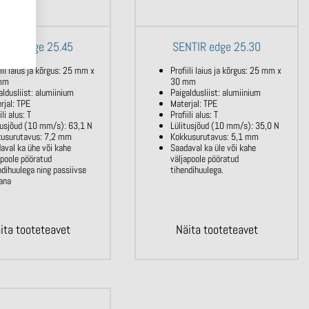
NTIR edge 25.45
SENTIR edge 25.30
iili laius ja kõrgus: 25 mm x
Profiili laius ja kõrgus: 25 mm x
mm
30 mm
aldusliist: alumiinium
Paigaldusliist: alumiinium
rjal: TPE
Materjal: TPE
ili alus: T
Profiili alus: T
tusjõud (10 mm/s): 63,1 N
Lülitusjõud (10 mm/s): 35,0 N
usurutavus: 7,2 mm
Kokkusurutavus: 5,1 mm
aval ka ühe või kahe
Saadaval ka üle või kahe
apoole pööratud
väljapoole pööratud
ndihuulega ning passiivse
tihendihuulega.
ana
ita tooteteavet
Näita tooteteavet