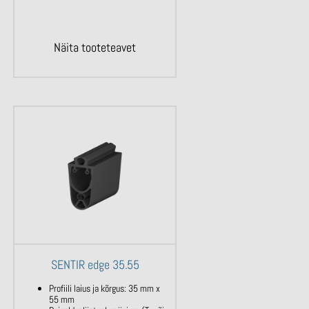
Näita tooteteavet
SENTIR edge 35.55
Profiili laius ja kõrgus: 35 mm x
55 mm