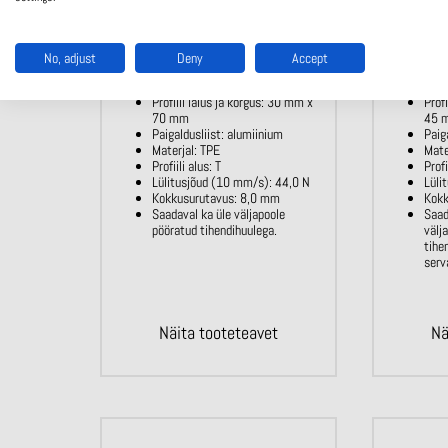
No, adjust
Deny
Accept
SENTIR edge 30.70
SE
Profiili laius ja kõrgus: 30 mm x
Prof
70 mm
45 
Paigaldusliist: alumiinium
Paig
Materjal: TPE
Mate
Profiili alus: T
Profi
Lülitusjõud (10 mm/s): 44,0 N
Lüli
Kokkusurutavus: 8,0 mm
Kokk
Saadaval ka üle väljapoole
Saad
pööratud tihendihuulega.
välj
tihe
serv
Näita tooteteavet
Nä