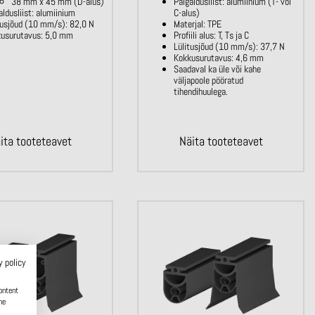
38 mm x 45 mm (D-alus)
Paigaldusliist: alumiinium (T- või
aldusliist: alumiinium
C-alus)
tusjõud (10 mm/s): 82,0 N
Materjal: TPE
usurutavus: 5,0 mm
Profiili alus: T, Ts ja C
Lülitusjõud (10 mm/s): 37,7 N
Kokkusurutavus: 4,6 mm
Saadaval ka üle või kahe
väljapoole pööratud
tihendihuulega.
ita tooteteavet
Näita tooteteavet
y policy
ontent
he