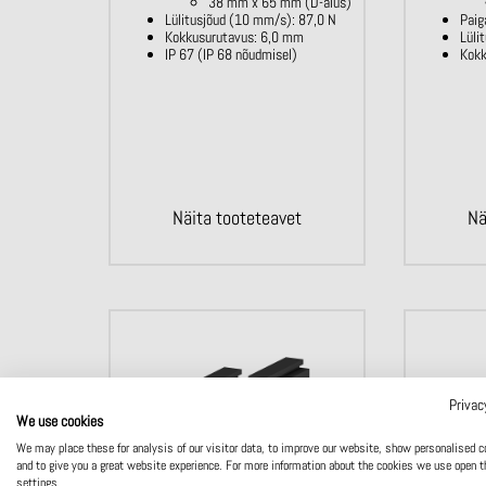
38 mm x 65 mm (D-alus)
Lülitusjõud (10 mm/s): 87,0 N
Paig
Kokkusurutavus: 6,0 mm
Lüli
IP 67 (IP 68 nõudmisel)
Kokk
Näita tooteteavet
Nä
Privac
We use cookies
We may place these for analysis of our visitor data, to improve our website, show personalised c
and to give you a great website experience. For more information about the cookies we use open t
settings.