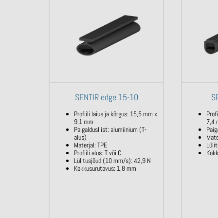
SENTIR edge 15-10
S
Profiili laius ja kõrgus: 15,5 mm x
Profi
9,1 mm
7,4
Paigaldusliist: alumiinium (T-
Paig
alus)
Mate
Materjal: TPE
Lüli
Profiili alus: T või C
Kokk
Lülitusjõud (10 mm/s): 42,9 N
Kokkusurutavus: 1,8 mm