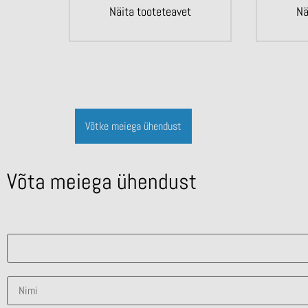
Näita tooteteavet
Nä
Võtke meiega ühendust
Võta meiega ühendust
Mis lahendus sind huvitab?