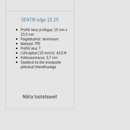
SENTIR edge 15.25
Profiili laius ja kõrgus: 15 mm x
23,5 mm
Paigaldusliist: alumiinium
Materjal: TPE
Profiili alus: T
Lülitusjõud (10 mm/s): 43,0 N
Kokkusurutavus: 3,7 mm
Saadaval ka ühe sissepoole
pööratud tihendihuulega
Näita tooteteavet