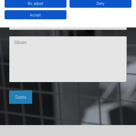
No, adjust
Deny
Accept