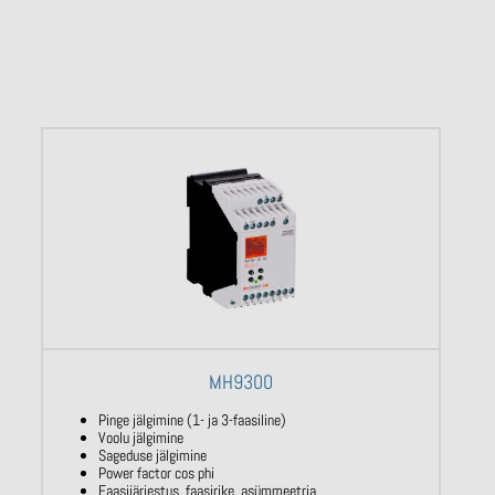
MH9300
Pinge jälgimine (1- ja 3-faasiline)
Voolu jälgimine
Sageduse jälgimine
Power factor cos phi
Faasijärjestus, faasirike, asümmeetria