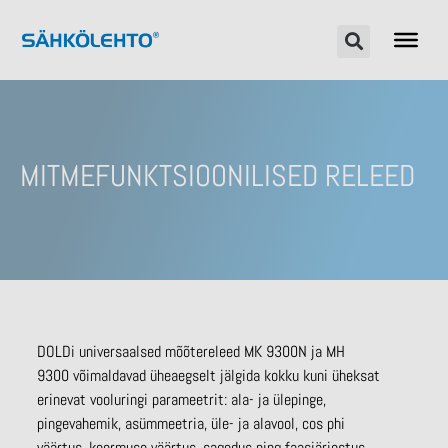
MITMEFUNKTSIOONILISED RELEED
DOLDi universaalsed mõõtereleed MK 9300N ja MH
9300 võimaldavad üheaegselt jälgida kokku kuni üheksat
erinevat vooluringi parameetrit: ala- ja ülepinge,
pingevahemik, asümmeetria, üle- ja alavool, cos phi
väärtus, koormuse väärtus, sagedus ning faasjärjestus.