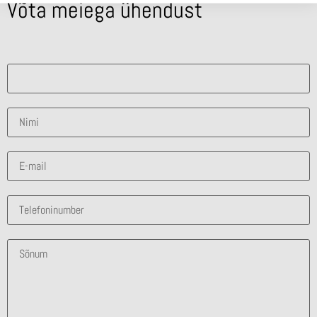
Võta meiega ühendust
Mis lahendus sind huvitab?