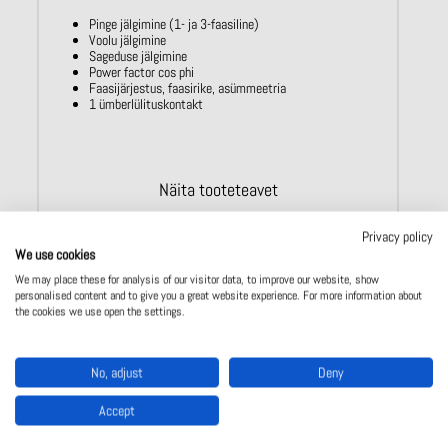
Pinge jälgimine (1- ja 3-faasiline)
Voolu jälgimine
Sageduse jälgimine
Power factor cos phi
Faasijärjestus, faasirike, asümmeetria
1 ümberlülituskontakt
Näita tooteteavet
Privacy policy
We use cookies
We may place these for analysis of our visitor data, to improve our website, show
personalised content and to give you a great website experience. For more information about
the cookies we use open the settings.
No, adjust
Deny
Võtke meiega ühendust
Accept