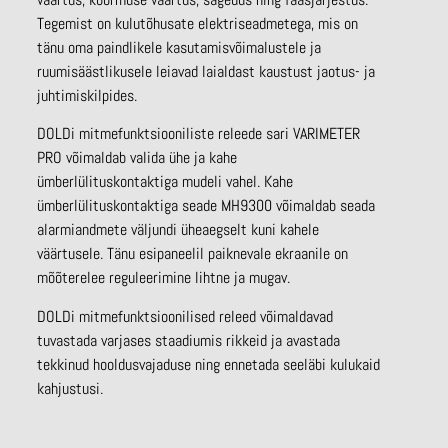
Tegemist on kulutõhusate elektriseadmetega, mis on
tänu oma paindlikele kasutamisvõimalustele ja
ruumisäästlikusele leiavad laialdast kaustust jaotus- ja
juhtimiskilpides.
DOLDi mitmefunktsiooniliste releede sari VARIMETER
PRO võimaldab valida ühe ja kahe
ümberlülituskontaktiga mudeli vahel. Kahe
ümberlülituskontaktiga seade MH9300 võimaldab seada
alarmiandmete väljundi üheaegselt kuni kahele
väärtusele. Tänu esipaneelil paiknevale ekraanile on
mõõterelee reguleerimine lihtne ja mugav.
DOLDi mitmefunktsioonilised releed võimaldavad
tuvastada varjases staadiumis rikkeid ja avastada
tekkinud hooldusvajaduse ning ennetada seeläbi kulukaid
kahjustusi.