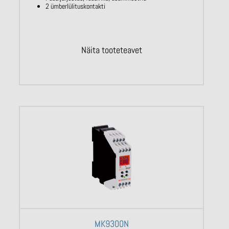
2 ümberlülituskontakti
Näita tooteteavet
MK9300N