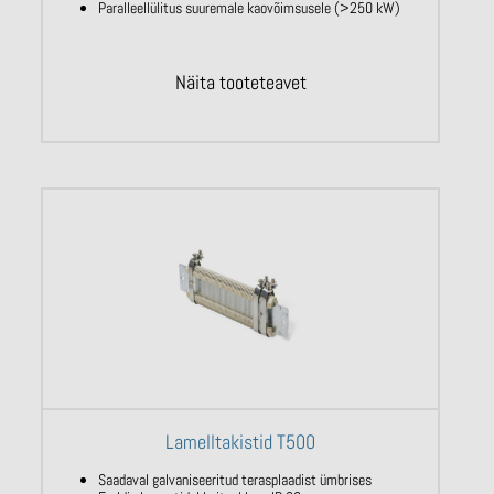
Paralleellülitus suuremale kaovõimsusele (>250 kW)
Näita tooteteavet
Lamelltakistid T500
Saadaval galvaniseeritud terasplaadist ümbrises