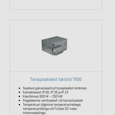
Terasplaatidest takistid T600
Saadaval galvaniseeritud terasplaadist ümbrises
Kaitseklassid: IP 00, IP 20 ja IP 23
Kaovõimsus 500 W – 250 kW
Paigaldamine vertikaalselt või horisontaalselt
Temperatuuri jälgimine temperatuurireleega,
temperatuurilülitiga või Frizleni DC-voolu
toitemoodulitega