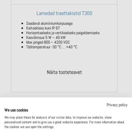
Lamedad traattakistid T300
Saadaval alumiiniumkorpusega
Kaitseklass kuni IP 67
Horisontaalseks ja vertikaalseks paigaldamiseks
Kaovõimsus 5 W – 40 kW
Max pinged 800 – 4200 VDC
Töötemperatuur -30 °C … +40 °C
Näita tooteteavet
Privacy policy
We use cookies
We may place these for analysis of our visitor data, to improve our website, show
personalised content and to give you a great website experience. For more information about
the cookies we use open the settings.