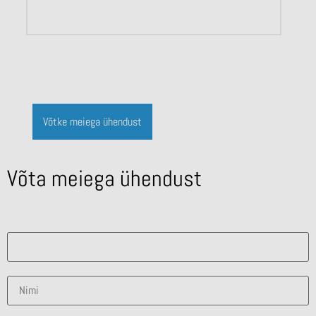
Võtke meiega ühendust
Võta meiega ühendust
Mis lahendus sind huvitab?