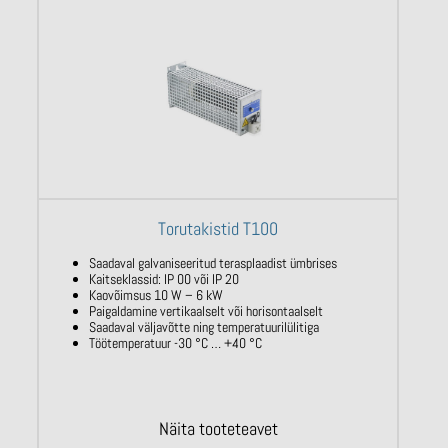
Torutakistid T100
Saadaval galvaniseeritud terasplaadist ümbrises
Kaitseklassid: IP 00 või IP 20
Kaovõimsus 10 W – 6 kW
Paigaldamine vertikaalselt või horisontaalselt
Saadaval väljavõtte ning temperatuurilülitiga
Töötemperatuur -30 °C … +40 °C
Näita tooteteavet