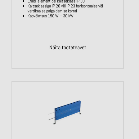
Eraldi elementidel kaitseklass IP 00
Kaitseklassiga IP 20 või IP 23 horisontaalse või
vertikaalse paigaldamise korral
Kaovõimsus 150 W – 30 kW
Näita tooteteavet