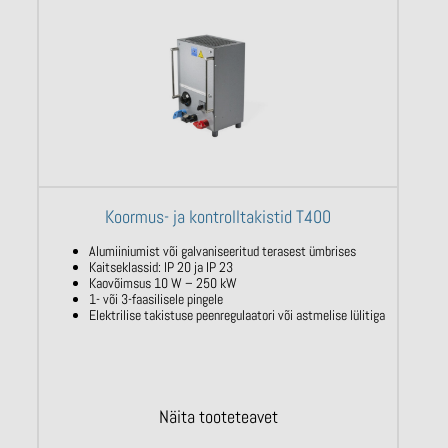
Koormus- ja kontrolltakistid T400
Alumiiniumist või galvaniseeritud terasest ümbrises
Kaitseklassid: IP 20 ja IP 23
Kaovõimsus 10 W – 250 kW
1- või 3-faasilisele pingele
Elektrilise takistuse peenregulaatori või astmelise lülitiga
Näita tooteteavet