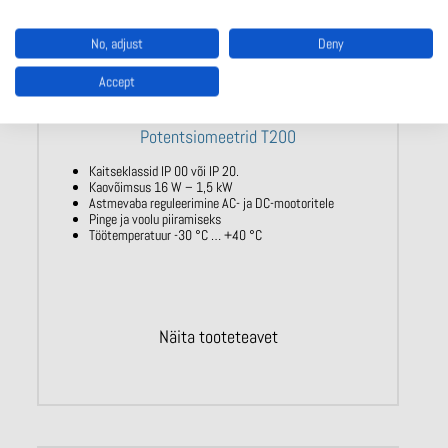
No, adjust
Deny
Accept
Potentsiomeetrid T200
Kaitseklassid IP 00 või IP 20.
Kaovõimsus 16 W – 1,5 kW
Astmevaba reguleerimine AC- ja DC-mootoritele
Pinge ja voolu piiramiseks
Töötemperatuur -30 °C … +40 °C
Näita tooteteavet