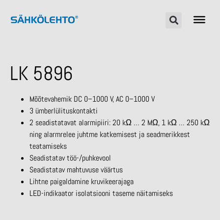
LK 5896
Mõõtevahemik DC 0–1000 V, AC 0–1000 V
3 ümberlülituskontakti
2 seadistatavat alarmipiiri: 20 kΩ … 2 MΩ, 1 kΩ … 250 kΩ
ning alarmrelee juhtme katkemisest ja seadmerikkest
teatamiseks
Seadistatav töö-/puhkevool
Seadistatav mahtuvuse väärtus
Lihtne paigaldamine kruvikeerajaga
LED-indikaator isolatsiooni taseme näitamiseks