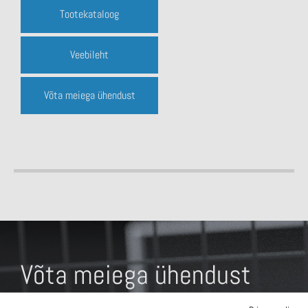
Tootekataloog
Veebileht
Võta meiega ühendust
Võta meiega ühendust
Mis lahendus sind huvitab?