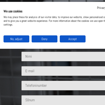
Privac
We use cookies
Võta meiega ühendust
We may place these for analysis of our visitor data, to improve our website, show personalised c
and to give you a great website experience. For more information about the cookies we use open t
settings.
Mis lahendus sind huvitab?
No, adjust
Deny
Accept