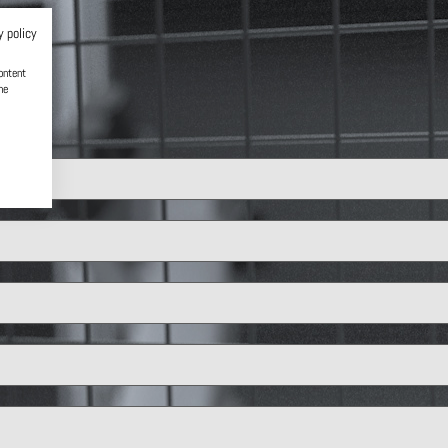
y policy
ontent
he