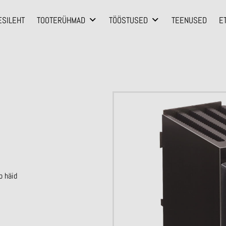
ESILEHT
TOOTERÜHMAD
TÖÖSTUSED
TEENUSED
E
b häid