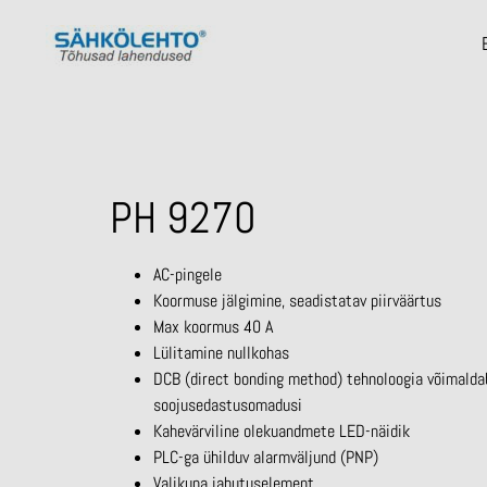
PH 9270
AC-pingele
Koormuse jälgimine, seadistatav piirväärtus
Max koormus 40 A
Lülitamine nullkohas
DCB (direct bonding method) tehnoloogia võimalda
soojusedastusomadusi
Kahevärviline olekuandmete LED-näidik
PLC-ga ühilduv alarmväljund (PNP)
Valikuna jahutuselement