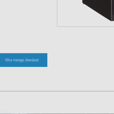
Võta meiega ühendust