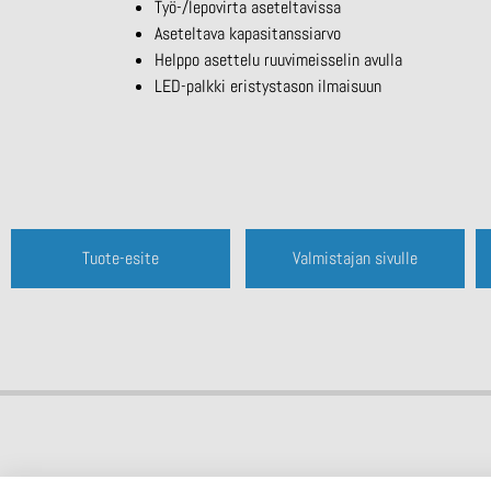
Työ-/lepovirta aseteltavissa
Aseteltava kapasitanssiarvo
Helppo asettelu ruuvimeisselin avulla
LED-palkki eristystason ilmaisuun
Tuote-esite
Valmistajan sivulle