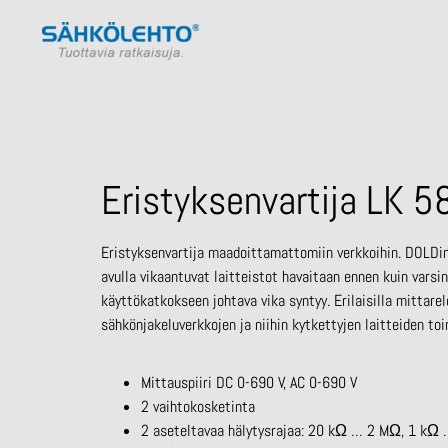
Eristyksenvartija LK 5
Eristyksenvartija maadoittamattomiin verkkoihin. DOLDin
avulla vikaantuvat laitteistot havaitaan ennen kuin varsi
käyttökatkokseen johtava vika syntyy. Erilaisilla mittarel
sähkönjakeluverkkojen ja niihin kytkettyjen laitteiden to
Mittauspiiri DC 0-690 V, AC 0-690 V
2 vaihtokosketinta
2 aseteltavaa hälytysrajaa: 20 kΩ … 2 MΩ, 1 kΩ