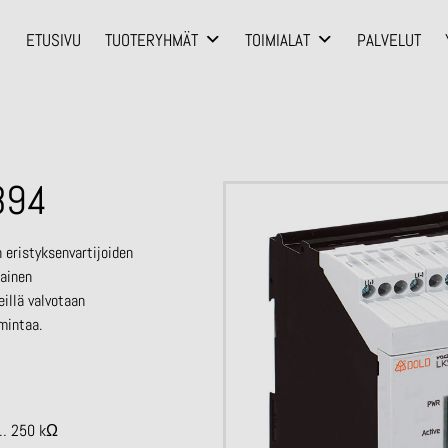
ETUSIVU
TUOTERYHMÄT
TOIMIALAT
PALVELUT
894
 eristyksenvartijoiden
nainen
eillä valvotaan
imintaa.
 … 250 kΩ