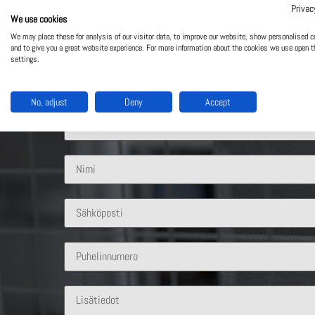
Privac
We use cookies
We may place these for analysis of our visitor data, to improve our website, show personalised c
Ota yhteyttä
and to give you a great website experience. For more information about the cookies we use open t
settings.
Mistä ratkaisusta olet kiinnostunut?
No, adjust
Deny
Accept