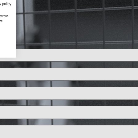
y policy
ontent
he