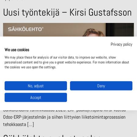
Uusi työntekijä – Kirsi Gustafsson
Privacy policy
We use cookies
We may place these for analysis of our visitor data, to improve our website, show
personalised content and to give you a great website experience. For more information about
the cookies we use open the settings.
No, adjust
Deny
Accept
Sähkölehdon uusin työntekijä on Kirsi Gustafsson. Hän aloitti
Sähkölehdolla tammikuussa 2025. ERP-pääkäyttäjänä Kirsi vastaa
Odoo-ERP-järjestelmän ja siihen liittyvien liiketoimintaprosessien
tehokkaasta […]