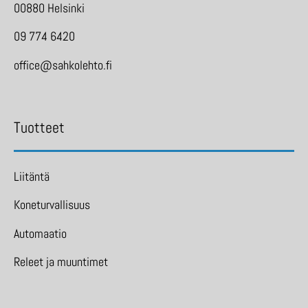
00880 Helsinki
09 774 6420
office@sahkolehto.fi
Tuotteet
Liitäntä
Koneturvallisuus
Automaatio
Releet ja muuntimet