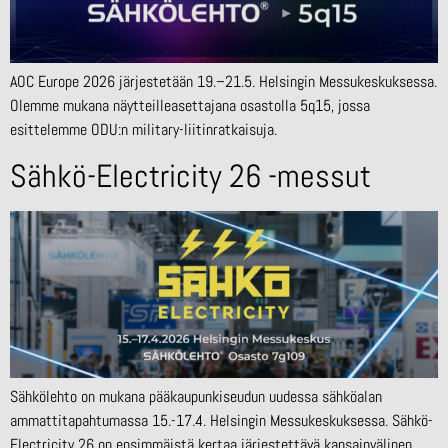
AOC Europe 2026 järjestetään 19.–21.5. Helsingin Messukeskuksessa.
Olemme mukana näytteilleasettajana osastolla 5q15, jossa
esittelemme ODU:n military-liitinratkaisuja.
Sähkö-Electricity 26 -messut
Sähkölehto on mukana pääkaupunkiseudun uudessa sähköalan
ammattitapahtumassa 15.-17.4. Helsingin Messukeskuksessa. Sähkö-
Electricity 26 on ensimmäistä kertaa järjestettävä kansainvälinen