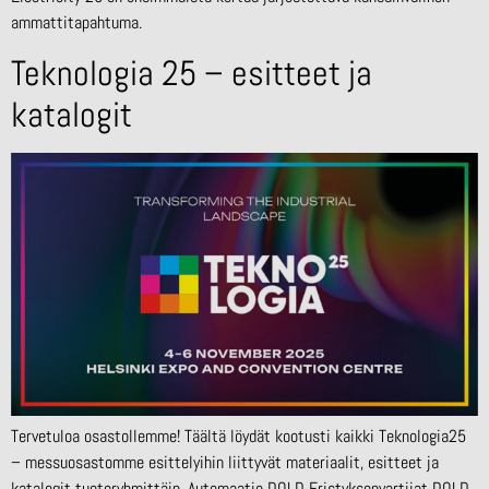
ammattitapahtuma.
Teknologia 25 – esitteet ja
katalogit
Tervetuloa osastollemme! Täältä löydät kootusti kaikki Teknologia25
– messuosastomme esittelyihin liittyvät materiaalit, esitteet ja
katalogit tuoteryhmittäin. Automaatio DOLD Eristyksenvartijat DOLD