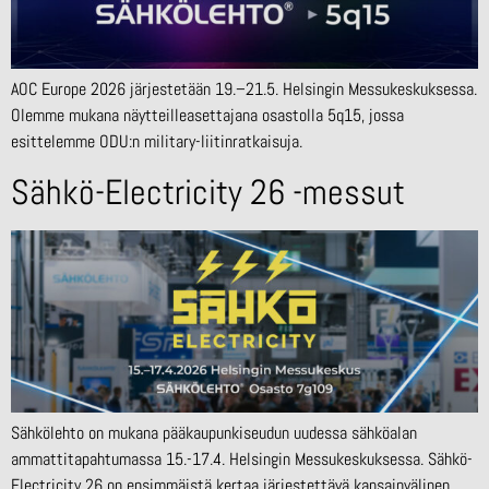
AOC Europe 2026 järjestetään 19.–21.5. Helsingin Messukeskuksessa.
Olemme mukana näytteilleasettajana osastolla 5q15, jossa
esittelemme ODU:n military-liitinratkaisuja.
Sähkö-Electricity 26 -messut
Sähkölehto on mukana pääkaupunkiseudun uudessa sähköalan
ammattitapahtumassa 15.-17.4. Helsingin Messukeskuksessa. Sähkö-
Electricity 26 on ensimmäistä kertaa järjestettävä kansainvälinen