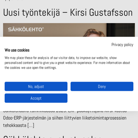
Uusi työntekijä – Kirsi Gustafsson
Privacy policy
We use cookies
We may place these for analysis of our visitor data, to improve our website, show
personalised content and to give you a great website experience. For more information about
the cookies we use open the settings.
No, adjust
Deny
Accept
Sähkölehdon uusin työntekijä on Kirsi Gustafsson. Hän aloitti
Sähkölehdolla tammikuussa 2025. ERP-pääkäyttäjänä Kirsi vastaa
Odoo-ERP-järjestelmän ja siihen liittyvien liiketoimintaprosessien
tehokkaasta […]