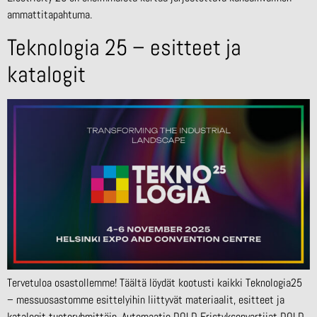
ammattitapahtuma.
Teknologia 25 – esitteet ja
katalogit
Tervetuloa osastollemme! Täältä löydät kootusti kaikki Teknologia25
– messuosastomme esittelyihin liittyvät materiaalit, esitteet ja
katalogit tuoteryhmittäin. Automaatio DOLD Eristyksenvartijat DOLD