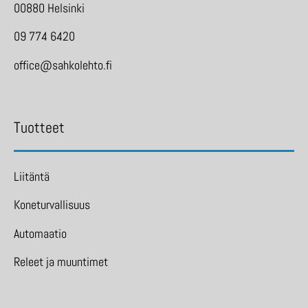
00880 Helsinki
09 774 6420
office@sahkolehto.fi
Tuotteet
Liitäntä
Koneturvallisuus
Automaatio
Releet ja muuntimet