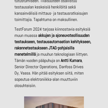
tutustumiseen. Tilaisuuteen osallistuu
testausalan keskeisiä henkilöitä sekä
kansainvälisiä mittaus- ja testausratkaisujen
toimittajia. Tapahtuma on maksullinen.
TestForum 2024 tarjoaa kiinnostavia esityksiä
muun muassa
akkujen ja ajoneuvoteollisuuden
testaukseen, testausautomaation kehitykseen,
rakennetestaukseen JTAG-pohjaisilla
menetelmillä
ja muuhun teknologiaan liittyen.
Tämän vuoden pääpuhuja on
Antti Kumara
,
Senior Director Operations, Danfoss Drives
Oy, Vaasa. Hän pitää esityksen siitä, miten
sopeutua elektroniikka-alan muuttuviin
olosuhteisiin.