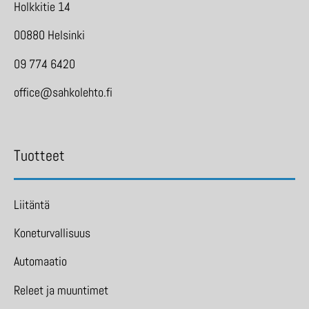
Holkkitie 14
00880 Helsinki
09 774 6420
office@sahkolehto.fi
Tuotteet
Liitäntä
Koneturvallisuus
Automaatio
Releet ja muuntimet