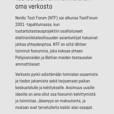
oma verkosto
Nordic Test Forum (NTF) sai alkunsa TestForum
2001 -tapahtumassa, kun
tuotantotestausprojektiin osallistuneet
elektroniikkateollisuuden asiantuntijat halusivat
jatkaa yhteydenpitoa. NTF on siitä lähtien
toiminut foorumina, joka kokoaa yhteen
Pohjoismaiden ja Baltian maiden testausalan
ammattilaiset.
Verkosto pyrkii edistämään toimialan osaamista
ja tiedon jakamista sekä tarjoamaan paikan
keskustelulle ja kehitykselle. Avoimuus uusille
ideoille on aina ollut osa foorumin kehittymistä
ja toimintaa. Jäsenyys on maksutonta, ja
mukaan ovat tervetulleita kaikki alan osaajat.