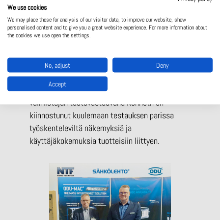
Sähkölehdolta paikalla ovat liitinasiantuntija
We use cookies
Kimmo Samppa
ja ODU:n tuotespesialisti
We may place these for analysis of our visitor data, to improve our website, show
Kenneth Pedersen
. Esittelypisteellämme
personalised content and to give you a great website experience. For more information about
the cookies we use open the settings.
pääsette tutustumaan testaussovelluksiin
®
kehitettyyn
ODU-MAC
Black-Line
-ratkaisuun.
Kuulemme mielellämme liitintarpeistanne ja
No, adjust
Deny
käymme kanssanne läpi erilaisia
Accept
ratkaisuvaihtoehtoja niihin liittyen. Lisäksi
valmistajan tuotevastaavana Kenneth on
kiinnostunut kuulemaan testauksen parissa
työskenteleviltä näkemyksiä ja
käyttäjäkokemuksia tuotteisiin liittyen.