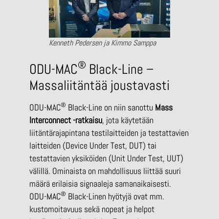
Kenneth Pedersen ja Kimmo Samppa
®
ODU-MAC
Black-Line –
Massaliitäntää joustavasti
®
ODU-MAC
Black-Line on niin sanottu
Mass
Interconnect -ratkaisu
, jota käytetään
liitäntärajapintana testilaitteiden ja testattavien
laitteiden (Device Under Test, DUT) tai
testattavien yksiköiden (Unit Under Test, UUT)
välillä. Ominaista on mahdollisuus liittää suuri
määrä erilaisia signaaleja samanaikaisesti.
®
ODU-MAC
Black-Linen hyötyjä ovat mm.
kustomoitavuus sekä nopeat ja helpot