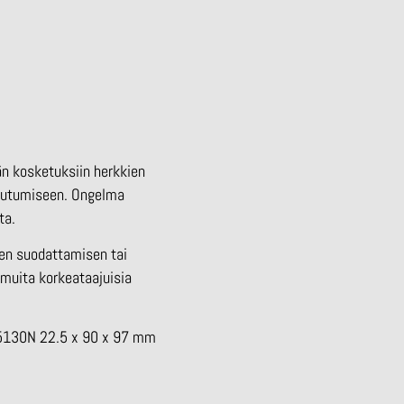
ään kosketuksiin herkkien
kkoutumiseen. Ongelma
ta.
den suodattamisen tai
 muita korkeataajuisia
K 5130N 22.5 x 90 x 97 mm