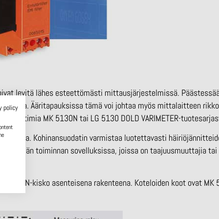
t voivat levitä lähes esteettömästi mittausjärjestelmissä. Päästess
ustuloksia. Ääritapauksissa tämä voi johtaa myös mittalaitteen ri
y policy
inasuodattimia MK 5130N tai LG 5130 DOLD VARIMETER-tuotesarjas
ontent
he
n kanssa. Kohinansuodatin varmistaa luotettavasti häiriöjännittei
iöttömän toiminnan sovelluksissa, joissa on taajuusmuuttajia tai
htena DIN-kisko asenteisena rakenteena. Koteloiden koot ovat M