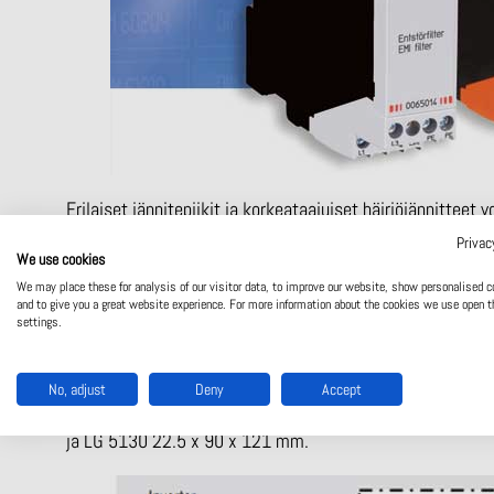
Erilaiset jännitepiikit ja korkeataajuiset häiriöjännittee
mittaustulojen kanssa, ne aiheuttavat virheellisiä mitta
Privac
We use cookies
voidaan kätevästi ratkaista käyttämällä kolmivaihe koh
We may place these for analysis of our visitor data, to improve our website, show personalised c
and to give you a great website experience. For more information about the cookies we use open t
Kompakti laite kytketään yksinkertaisesti sarjaan kuorma
settings.
purkautumisen maahan. Se mahdollistaa mittareleiden häir
häiriösignaaleja aiheuttavia laitteita.
No, adjust
Deny
Accept
VARIMETER-sarjan kohinansuodattimet ovat saatavilla ka
ja LG 5130 22.5 x 90 x 121 mm.