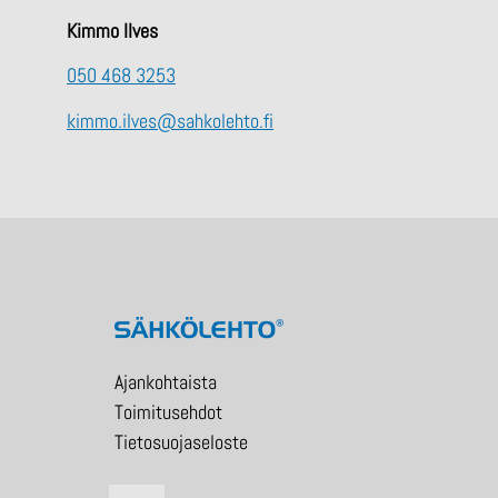
Kimmo Ilves
050 468 3253
kimmo.ilves@sahkolehto.fi
Ajankohtaista
Toimitusehdot
Tietosuojaseloste