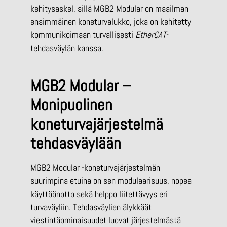
kehitysaskel, sillä MGB2 Modular on maailman
ensimmäinen koneturvalukko, joka on kehitetty
kommunikoimaan turvallisesti
EtherCAT
-
tehdasväylän kanssa.
MGB2 Modular –
Monipuolinen
koneturvajärjestelmä
tehdasväylään
MGB2 Modular -koneturvajärjestelmän
suurimpina etuina on sen modulaarisuus, nopea
käyttöönotto sekä helppo liitettävyys eri
turvaväyliin. Tehdasväylien älykkäät
viestintäominaisuudet luovat järjestelmästä