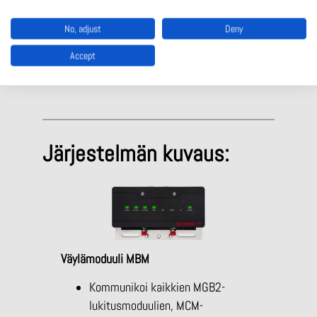
erillisinä ohjauspaneeleina. M12-liittimiin
No, adjust
Deny
voidaan liittää erillisiä sallintakytkimiä,
sähkömekaanisia- ja RFID-koodattuja-turvarajoja
Accept
sekä HS-painikkeita.
Järjestelmän kuvaus:
Väylämoduuli MBM
Kommunikoi kaikkien MGB2-
lukitusmoduulien, MCM-