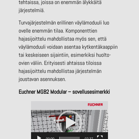
tehtaissa, joissa on enemmän älykkäitä
järjestelmiä.
Turvajärjestelmän erillinen väylämoduuli luo
ovelle enemmän tilaa. Komponenttien
hajasijoittelu mahdollistaa myös sen, että
väylämoduuli voidaan asentaa kytkentäkaappiin
tai keskeiseen sijaintiin, esimerkiksi huolto-
ovien väliin. Erityisesti ahtaissa tiloissa
hajasijoittelu mahdollistaa järjestelmän
joustavan asennuksen.
Euchner MGB2 Modular – sovellusesimerkki
V
i
d
e
o
00:00
02:37