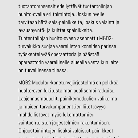
tuotantoprosessit edellyttävät tuotantolinjan
huolto-ovelle eri toimintoja. Joskus ovelle
tarvitaan hätä-seis-painikkeita, joskus valaistuja
avauspyyntö- ja kuittauspainikkeita.
Tuotantolinjan huolto-oveen asennettu MGB2-
turvalukko suojaa vaarallisten koneiden parissa
työskentelevää operaattoria ja päästää
operaattorin vaaralliselle alueelle vasta kun laite
on turvallisessa tilassa.
MGB2 Modular -koneturvajärjestelmä on pelkkää
huolto-oven lukitusta monipuolisempi ratkaisu.
Laajennusmoduulit, painikemoduulien valikoima
ja muiden turvakomponenttien liitettävyys
mahdollistavat myös lukemattomien
vaihtoehtoisten järjestelmien rakentamisen.
Ohjaustoimintojen lisäksi valaistut painikkeet