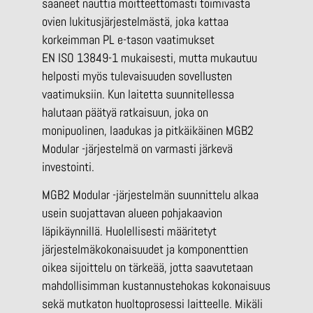
saaneet nauttia moitteettomasti toimivasta
ovien lukitusjärjestelmästä, joka kattaa
korkeimman PL e-tason vaatimukset
EN ISO 13849-1 mukaisesti, mutta mukautuu
helposti myös tulevaisuuden sovellusten
vaatimuksiin. Kun laitetta suunnitellessa
halutaan päätyä ratkaisuun, joka on
monipuolinen, laadukas ja pitkäikäinen MGB2
Modular -järjestelmä on varmasti järkevä
investointi.
MGB2 Modular -järjestelmän suunnittelu alkaa
usein suojattavan alueen pohjakaavion
läpikäynnillä. Huolellisesti määritetyt
järjestelmäkokonaisuudet ja komponenttien
oikea sijoittelu on tärkeää, jotta saavutetaan
mahdollisimman kustannustehokas kokonaisuus
sekä mutkaton huoltoprosessi laitteelle. Mikäli