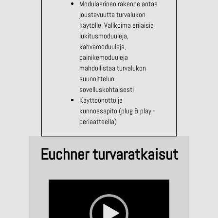
Modulaarinen rakenne antaa
joustavuutta turvalukon
käytölle. Valikoima erilaisia
lukitusmoduuleja,
kahvamoduuleja,
painikemoduuleja
mahdollistaa turvalukon
suunnittelun
sovelluskohtaisesti
Käyttöönotto ja
kunnossapito (plug & play -
periaatteella)
Euchner turvaratkaisut
V
i
d