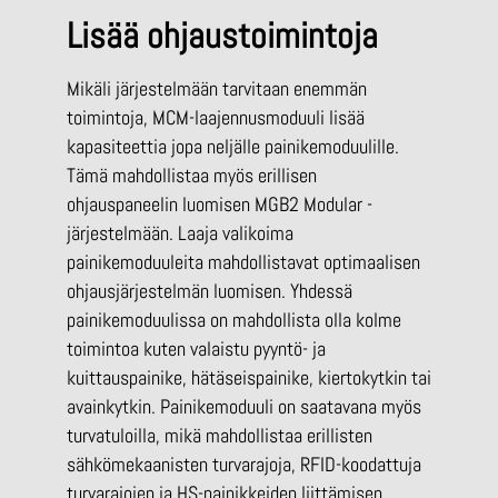
Lisää ohjaustoimintoja
Mikäli järjestelmään tarvitaan enemmän
toimintoja, MCM-laajennusmoduuli lisää
kapasiteettia jopa neljälle painikemoduulille.
Tämä mahdollistaa myös erillisen
ohjauspaneelin luomisen MGB2 Modular -
järjestelmään. Laaja valikoima
painikemoduuleita mahdollistavat optimaalisen
ohjausjärjestelmän luomisen. Yhdessä
painikemoduulissa on mahdollista olla kolme
toimintoa kuten valaistu pyyntö- ja
kuittauspainike, hätäseispainike, kiertokytkin tai
avainkytkin. Painikemoduuli on saatavana myös
turvatuloilla, mikä mahdollistaa erillisten
sähkömekaanisten turvarajoja, RFID-koodattuja
turvarajojen ja HS-painikkeiden liittämisen