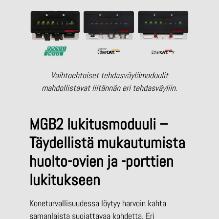
Vaihtoehtoiset tehdasväylämoduulit
mahdollistavat liitännän eri tehdasväyliin.
MGB2 lukitusmoduuli –
Täydellistä mukautumista
huolto-ovien ja -porttien
lukitukseen
Koneturvallisuudessa löytyy harvoin kahta
samanlaista suojattavaa kohdetta. Eri