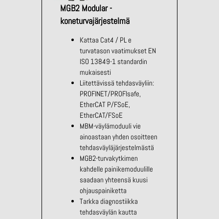
MGB2 Modular -
koneturvajärjestelmä
Kattaa Cat4 / PL e
turvatason vaatimukset EN
ISO 13849-1 standardin
mukaisesti
Liitettävissä tehdasväyliin:
PROFINET/PROFIsafe,
EtherCAT P/FSoE,
EtherCAT/FSoE
MBM-väylämoduuli vie
ainoastaan yhden osoitteen
tehdasväyläjärjestelmästä
MGB2-turvakytkimen
kahdelle painikemoduulille
saadaan yhteensä kuusi
ohjauspainiketta
Tarkka diagnostiikka
tehdasväylän kautta