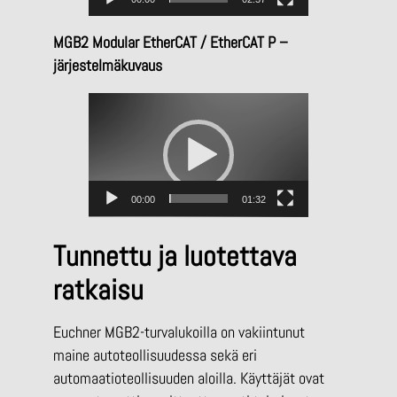
t
o
MGB2 Modular EtherCAT / EtherCAT P –
i
järjestelmäkuvaus
s
V
t
i
i
d
n
e
o
00:00
01:32
t
o
Tunnettu ja luotettava
i
ratkaisu
s
t
Euchner MGB2-turvalukoilla on vakiintunut
i
maine autoteollisuudessa sekä eri
n
automaatioteollisuuden aloilla. Käyttäjät ovat