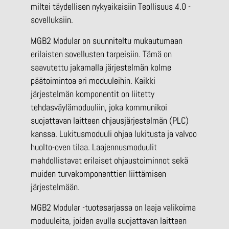
miltei täydellisen nykyaikaisiin Teollisuus 4.0 -
sovelluksiin.
MGB2 Modular on suunniteltu mukautumaan
erilaisten sovellusten tarpeisiin. Tämä on
saavutettu jakamalla järjestelmän kolme
päätoimintoa eri moduuleihin. Kaikki
järjestelmän komponentit on liitetty
tehdasväylämoduuliin, joka kommunikoi
suojattavan laitteen ohjausjärjestelmän (PLC)
kanssa. Lukitusmoduuli ohjaa lukitusta ja valvoo
huolto-oven tilaa. Laajennusmoduulit
mahdollistavat erilaiset ohjaustoiminnot sekä
muiden turvakomponenttien liittämisen
järjestelmään.
MGB2 Modular -tuotesarjassa on laaja valikoima
moduuleita, joiden avulla suojattavan laitteen