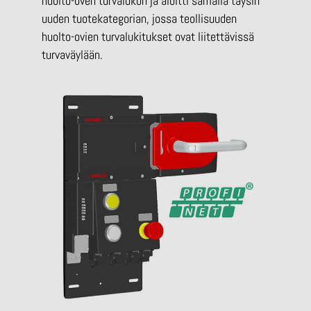
huolto-oven turvalukon ja aloitti samalla täysin
uuden tuotekategorian, jossa teollisuuden
huolto-ovien turvalukitukset ovat liitettävissä
turvaväylään.