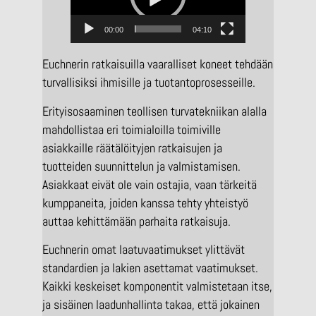
e
o
00:00
04:10
t
o
Euchnerin ratkaisuilla vaaralliset koneet tehdään
i
turvallisiksi ihmisille ja tuotantoprosesseille.
s
Erityisosaaminen teollisen turvatekniikan alalla
t
mahdollistaa eri toimialoilla toimiville
i
asiakkaille räätälöityjen ratkaisujen ja
n
tuotteiden suunnittelun ja valmistamisen.
Asiakkaat eivät ole vain ostajia, vaan tärkeitä
kumppaneita, joiden kanssa tehty yhteistyö
auttaa kehittämään parhaita ratkaisuja.
Euchnerin omat laatuvaatimukset ylittävät
standardien ja lakien asettamat vaatimukset.
Kaikki keskeiset komponentit valmistetaan itse,
ja sisäinen laadunhallinta takaa, että jokainen