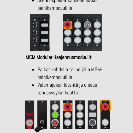
Asennuspaikat kahdelle MSM-
painikemoduulille
MCM Modular -laajennusmoduulit
Paikat kahdelle tai neljälle MSM-
painikemoduulille
Valomajakan liitäntä ja ohjaus
tehdasväylän kautta