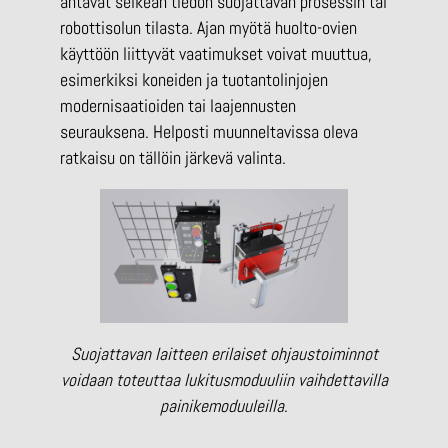
antavat selkeän tiedon suojattavan prosessin tai
robottisolun tilasta. Ajan myötä huolto-ovien
käyttöön liittyvät vaatimukset voivat muuttua,
esimerkiksi koneiden ja tuotantolinjojen
modernisaatioiden tai laajennusten
seurauksena. Helposti muunneltavissa oleva
ratkaisu on tällöin järkevä valinta.
Suojattavan laitteen erilaiset ohjaustoiminnot
voidaan toteuttaa lukitusmoduuliin vaihdettavilla
painikemoduuleilla
.