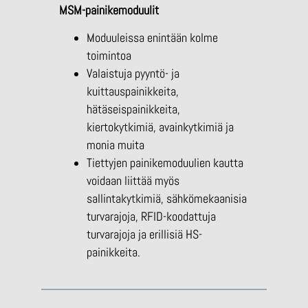
MSM-painikemoduulit
Moduuleissa enintään kolme
toimintoa
Valaistuja pyyntö- ja
kuittauspainikkeita,
hätäseispainikkeita,
kiertokytkimiä, avainkytkimiä ja
monia muita
Tiettyjen painikemoduulien kautta
voidaan liittää myös
sallintakytkimiä, sähkömekaanisia
turvarajoja, RFID-koodattuja
turvarajoja ja erillisiä HS-
painikkeita.