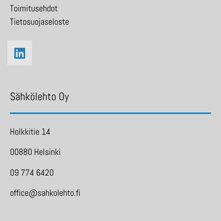
Toimitusehdot
Tietosuojaseloste
Sähkölehto Oy
Holkkitie 14
00880 Helsinki
09 774 6420
office@sahkolehto.fi