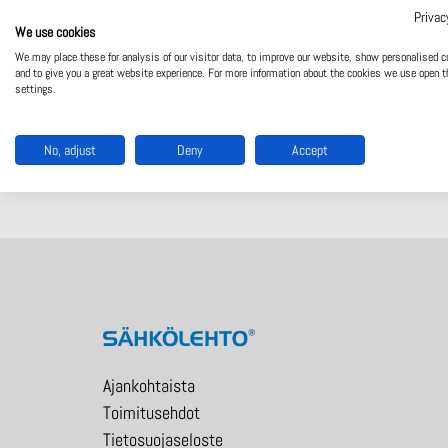
Privac
We use cookies
We may place these for analysis of our visitor data, to improve our website, show personalised c
and to give you a great website experience. For more information about the cookies we use open t
settings.
Lehdessä eaitellään uusimmat viZaar videoskoopit sekä D
Lataa tästä
No, adjust
Deny
Accept
Ajankohtaista
Toimitusehdot
Tietosuojaseloste