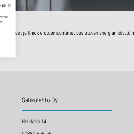
y policy
ontent
he
OLD releet ja Knick erotusmuuntimet uusiutuvan energian käyttöih
Sähkölehto Oy
Holkkitie 14
00880 Helsinki