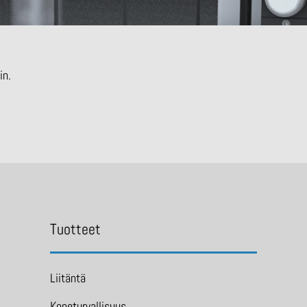
in.
Tuotteet
Liitäntä
Koneturvallisuus