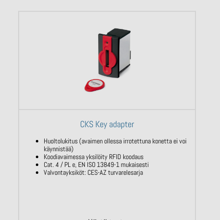
CKS Key adapter
Huoltolukitus (avaimen ollessa irrotettuna konetta ei voi
käynnistää)
Koodiavaimessa yksilöity RFID koodaus
Cat. 4 / PL e, EN ISO 13849-1 mukaisesti
Valvontayksiköt: CES-AZ turvarelesarja