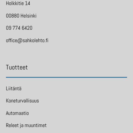
Holkkitie 14
00880 Helsinki
09 774 6420
office@sahkolehto.fi
Tuotteet
Liitäntä
Koneturvallisuus
Automaatio
Releet ja muuntimet