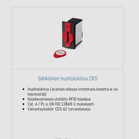
Sähköinen huoltolukitus CKS
Huoltolukitus (avaimen ollessa irrotettuna konetta ei voi
käynnistää)
Koodiavaimessa yksilöity RFID koodaus
Cat. 4 / PL e, EN ISO 13849-1 mukaisesti
Valvontayksiköt: CES-AZ turvarelesarja