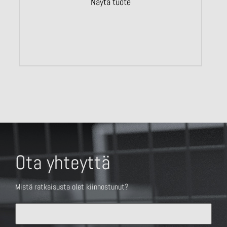
Näytä tuote
Ota yhteyttä
Mistä ratkaisusta olet kiinnostunut?