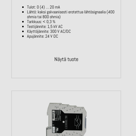
Tulot: 0 (4) … 20 mA
Lähtö: kaksi galvaanisesti erotettua lähtösignaalia (400
ohmia tai 800 ohmia)
Tarkkuus: < 0,3 %
Testijännite: 1,5 kV AC
Käyttöjännite: 300 V AC/DC
Apujännite: 24 V DC
Näytä tuote