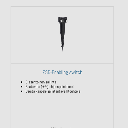
ZSB-Enabling switch
3-asentoinen sallinta
Saatavilla (+/-) ohjauspainikkeet
Useita kaapeli- ja liitäntävaihtoehtoja