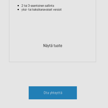
2 tai 3-asentoinen sallinta
yksi- tai kaksikanavaiset versiot
Näytä tuote
Ota yhteyttä