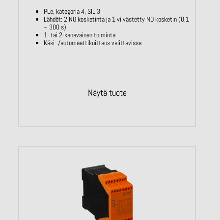
PLe, kategoria 4, SIL 3
Lähdöt: 2 NO kosketinta ja 1 viivästetty NO kosketin (0,1
– 300 s)
1- tai 2-kanavainen toiminta
Käsi- /automaattikuittaus valittavissa
Näytä tuote