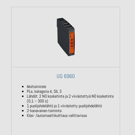
UG 6960
Moitoimirele
PLe, kategoria 4, SIL 3
Lähdöt: 2 NO kosketinta ja 2 viivästettyä NO kosketinta
(0,1 – 300 s)
1 puolijohdelähtö ja 1 viivästetty puolijohdelähtö
2-kanavainen toiminta
Käsi- /automaattikuittaus valittavissa