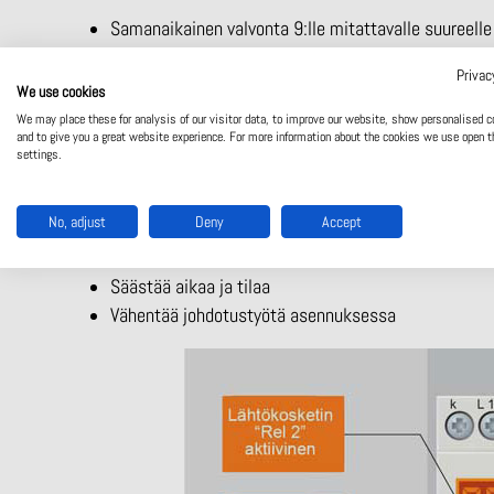
Samanaikainen valvonta 9:lle mitattavalle suureelle
Yli-, alijännite, sekä jännitealuevalvonta
Privac
Yksinkertainen käyttöönotto sekä vikadiagnostiikka
We use cookies
Yksilölliset vikaviestit
We may place these for analysis of our visitor data, to improve our website, show personalised c
and to give you a great website experience. For more information about the cookies we use open t
Laaja mittausalue 3 AC 24…690 V
settings.
Useita eri apujänniteversioita DC 24 V, AC 230 V t
Eri liitäntävaihtoehtoja; helposti vaihdettavat liitinl
No, adjust
Deny
Accept
Ennakoiva valvonta suojaa laitteistoa
Ennakoiva kuormankatkaisu vähentää tuotantokatk
Säästää aikaa ja tilaa
Vähentää johdotustyötä asennuksessa