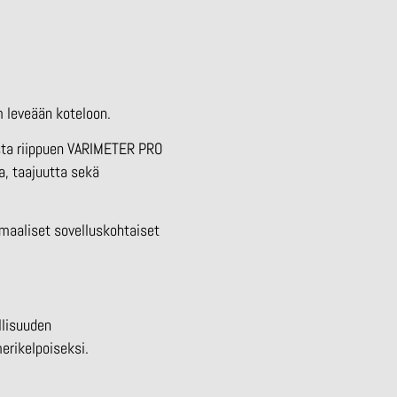
 leveään koteloon.
esta riippuen VARIMETER PRO
oa, taajuutta sekä
imaaliset sovelluskohtaiset
llisuuden
erikelpoiseksi.