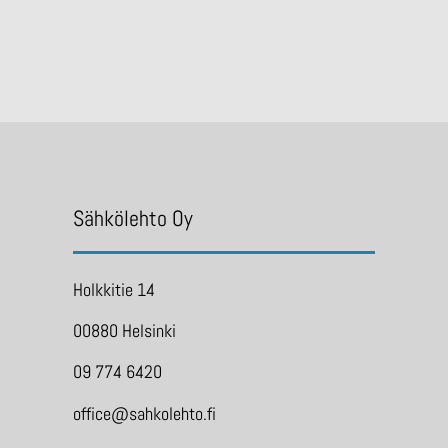
Sähkölehto Oy
Holkkitie 14
00880 Helsinki
09 774 6420
office@sahkolehto.fi