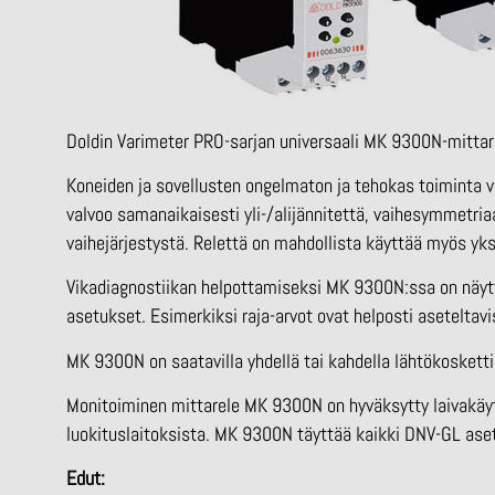
Doldin Varimeter PRO-sarjan universaali MK 9300N-mittar
Koneiden ja sovellusten ongelmaton ja tehokas toiminta 
valvoo samanaikaisesti yli-/alijännitettä, vaihesymmetriaa,
vaihejärjestystä. Relettä on mahdollista käyttää myös yks
Vikadiagnostiikan helpottamiseksi MK 9300N:ssa on näyttö
asetukset. Esimerkiksi raja-arvot ovat helposti aseteltaviss
MK 9300N on saatavilla yhdellä tai kahdella lähtökoskettim
Monitoiminen mittarele MK 9300N on hyväksytty laivakäyt
luokituslaitoksista. MK 9300N täyttää kaikki DNV-GL aset
Edut: