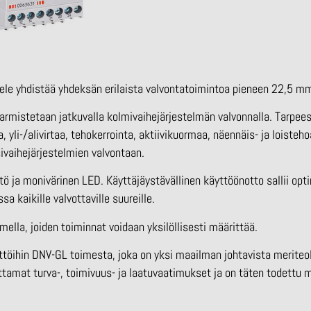
ele yhdistää yhdeksän erilaista valvontatoimintoa pieneen 22,5 mm
varmistetaan jatkuvalla kolmivaihejärjestelmän valvonnalla. Tarpe
 yli-/alivirtaa, tehokerrointa, aktiivikuormaa, näennäis- ja loisteh
ivaihejärjestelmien valvontaan.
 ja monivärinen LED. Käyttäjäystävällinen käyttöönotto sallii opt
a kaikille valvottaville suureille.
ella, joiden toiminnat voidaan yksilöllisesti määrittää.
töihin DNV-GL toimesta, joka on yksi maailman johtavista meriteo
tamat turva-, toimivuus- ja laatuvaatimukset ja on täten todettu m