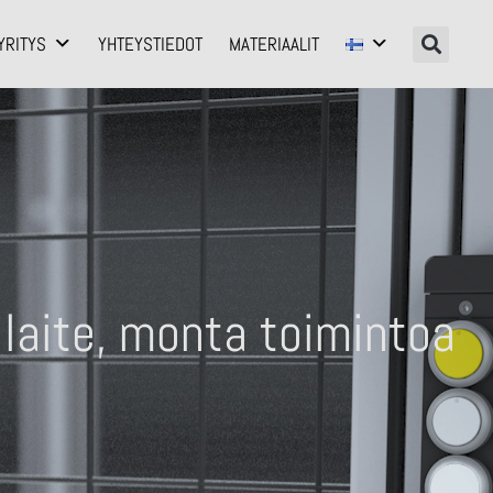
YRITYS
YHTEYSTIEDOT
MATERIAALIT
laite, monta toimintoa