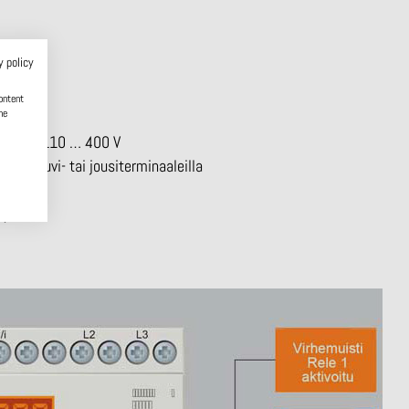
y policy
ontent
he
ai AC/DC 110 … 400 V
ohkot ruuvi- tai jousiterminaaleilla
oja