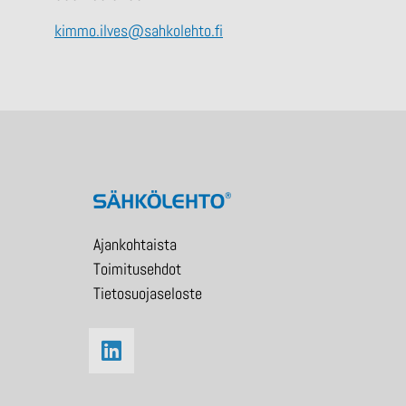
kimmo.ilves@sahkolehto.fi
Ajankohtaista
Toimitusehdot
Tietosuojaseloste