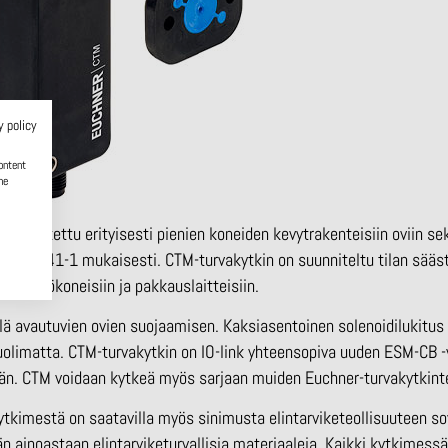
y policy
ontent
he
tarkoitettu erityisesti pienien koneiden kevytrakenteisiin oviin se
SO 13841-1 mukaisesti. CTM-turvakytkin on suunniteltu tilan sääs
 työstökoneisiin ja pakkauslaitteisiin.
ä avautuvien ovien suojaamisen. Kaksiasentoinen solenoidilukitus 
uolimatta. CTM-turvakytkin on IO-link yhteensopiva uuden ESM-CB -
ään. CTM voidaan kytkeä myös sarjaan muiden Euchner-turvakytkint
kimestä on saatavilla myös sinimusta elintarviketeollisuuteen sove
 ainoastaan elintarviketurvallisia materiaaleja. Kaikki kytkimessä