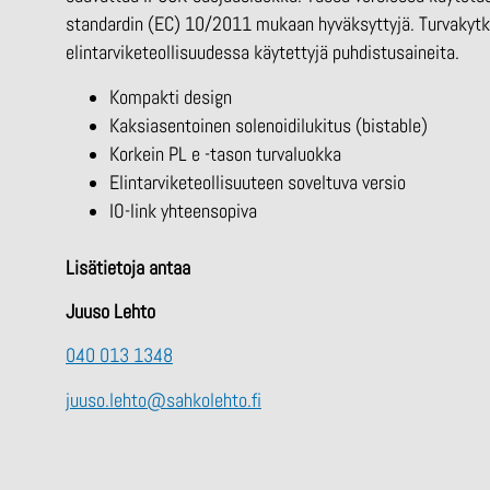
standardin (EC) 10/2011 mukaan hyväksyttyjä. Turvakytki
elintarviketeollisuudessa käytettyjä puhdistusaineita.
Kompakti design
Kaksiasentoinen solenoidilukitus (bistable)
Korkein PL e -tason turvaluokka
Elintarviketeollisuuteen soveltuva versio
IO-link yhteensopiva
Lisätietoja antaa
Juuso Lehto
040 013 1348
juuso.lehto@sahkolehto.fi