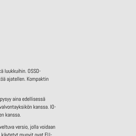
kä luukkuihin. OSSD-
töä ajatellen. Kompaktin
pysyy aina edellisessä
valvontayksikön kanssa. IO-
en kanssa.
ltuva versio, jolla voidaan
 käytetyt muovit ovat EU-