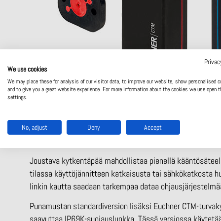
Privac
We use cookies
We may place these for analysis of our visitor data, to improve our website, show personalised c
and to give you a great website experience. For more information about the cookies we use open t
settings.
Euchnerin pienikokoisin RFID-koodattu CTM-turvakytkin on 
No, adjust
lähtöinen turvakytkin kattaa PL e-tason vaatimukset EN I
Deny
Accept
kokonsa (120 x 36 x 25mm) ansiosta CTM sopii erityisesti
Joustava kytkentäpää mahdollistaa pienellä kääntösäteell
tilassa käyttöjännitteen katkaisusta tai sähkökatkosta h
linkin kautta saadaan tarkempaa dataa ohjausjärjestelm
Punamustan standardiversion lisäksi Euchner CTM-turvakyt
saavuttaa IP69K-suojausluokka. Tässä versiossa käytetään