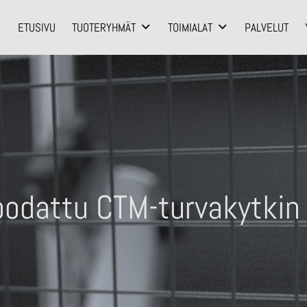
ETUSIVU
TUOTERYHMÄT
TOIMIALAT
PALVELUT
oodattu CTM-turvakytkin