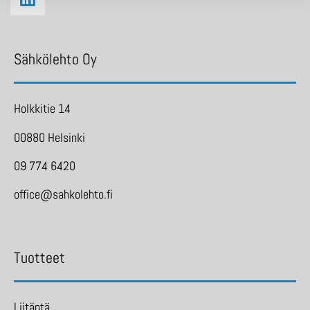
Sähkölehto Oy
Holkkitie 14
00880 Helsinki
09 774 6420
office@sahkolehto.fi
Tuotteet
Liitäntä