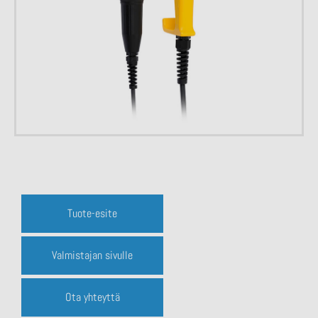
Tuote-esite
Valmistajan sivulle
Ota yhteyttä