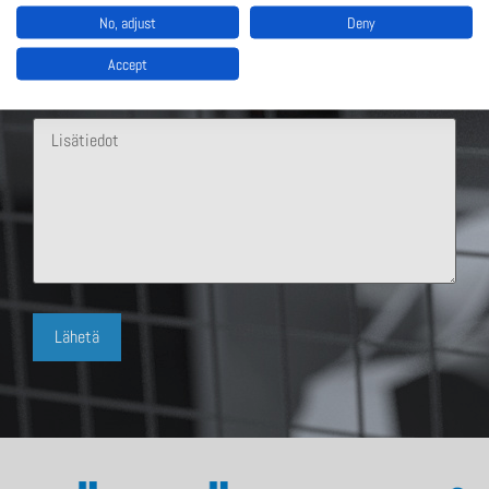
No, adjust
Deny
Accept