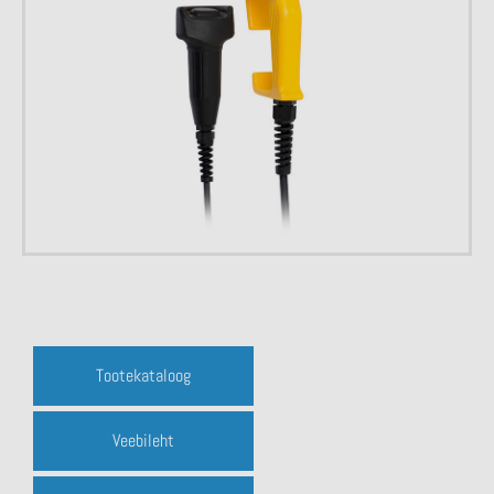
Tootekataloog
Veebileht