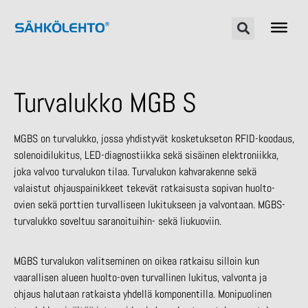
Turvalukko MGB S
MGBS on turvalukko, jossa yhdistyvät kosketukseton RFID-koodaus,
solenoidilukitus, LED-diagnostiikka sekä sisäinen elektroniikka,
joka valvoo turvalukon tilaa. Turvalukon kahvarakenne sekä
valaistut ohjauspainikkeet tekevät ratkaisusta sopivan huolto-
ovien sekä porttien turvalliseen lukitukseen ja valvontaan. MGBS-
turvalukko soveltuu saranoituihin- sekä liukuoviin.
MGBS turvalukon valitseminen on oikea ratkaisu silloin kun
vaarallisen alueen huolto-oven turvallinen lukitus, valvonta ja
ohjaus halutaan ratkaista yhdellä komponentilla. Monipuolinen