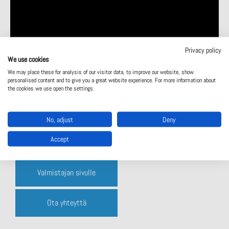
Privacy policy
We use cookies
We may place these for analysis of our visitor data, to improve our website, show
personalised content and to give you a great website experience. For more information about
the cookies we use open the settings.
No, adjust
Deny
Accept
Tuote-esite
Valmistajan sivulle
Ota yhteyttä