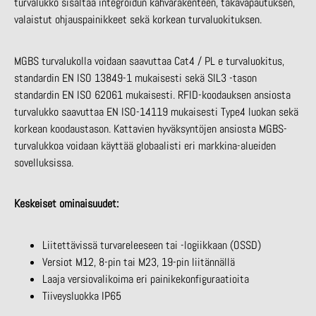
turvalukko sisältää integroidun kahvarakenteen, takavapautuksen,
valaistut ohjauspainikkeet sekä korkean turvaluokituksen.
MGBS turvalukolla voidaan saavuttaa Cat4 / PL e turvaluokitus,
standardin EN ISO 13849-1 mukaisesti sekä SIL3 -tason
standardin EN ISO 62061 mukaisesti. RFID-koodauksen ansiosta
turvalukko saavuttaa EN ISO-14119 mukaisesti Type4 luokan sekä
korkean koodaustason. Kattavien hyväksyntöjen ansiosta MGBS-
turvalukkoa voidaan käyttää globaalisti eri markkina-alueiden
sovelluksissa.
Keskeiset ominaisuudet:
Liitettävissä turvareleeseen tai -logiikkaan (OSSD)
Versiot M12, 8-pin tai M23, 19-pin liitännällä
Laaja versiovalikoima eri painikekonfiguraatioita
Tiiveysluokka IP65