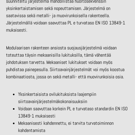
suunniteltu järjestelmä mahdollistaa huoltosekvenssin
yksinkertaistamisen sekä nopeuttamisen. Järjestelmä on
saatavissa sekä metalli- ja muovirunkoisella rakenteella.
Järjestelmällä voidaan saavuttaa PL e turvataso EN ISO 13849-1
mukaisesti.
Modulaarisen rakenteen ansiosta suojausjärjestelmä voidaan
toteuttaa täysin mekaanisilla lukituksilla, tämä vähentää
johdotuksen tarvetta. Mekaaniset lukitukset voidaan myös
puhdistaa painepesulla. Siirtoavainjärjestelmät voi myös koostua
kombinaatiosta, jossa on sekä metalli- että muovirunkoisia osia.
Yksinkertaisista ovilukituksista laajempiin
siirtoavainjärjestelmäkokonaisuuksiin
Voidaan saavuttaa korkein PL e turvataso standardin EN ISO
13849-1 mukaisesti
Mekaanisesti kahdennettu, ei tarvita turvatoiminnon
kahdentamista