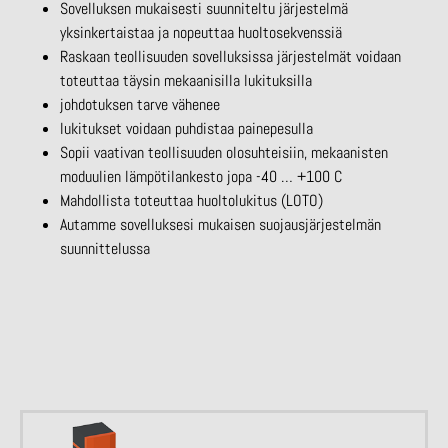
Sovelluksen mukaisesti suunniteltu järjestelmä
yksinkertaistaa ja nopeuttaa huoltosekvenssiä
Raskaan teollisuuden sovelluksissa järjestelmät voidaan
toteuttaa täysin mekaanisilla lukituksilla
johdotuksen tarve vähenee
lukitukset voidaan puhdistaa painepesulla
Sopii vaativan teollisuuden olosuhteisiin, mekaanisten
moduulien lämpötilankesto jopa -40 … +100 C
Mahdollista toteuttaa huoltolukitus (LOTO)
Autamme sovelluksesi mukaisen suojausjärjestelmän
suunnittelussa