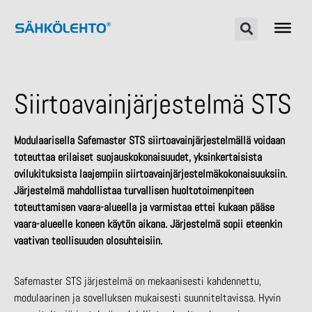
Siirtoavainjärjestelmä STS
Modulaarisella Safemaster STS siirtoavainjärjestelmällä voidaan
toteuttaa erilaiset suojauskokonaisuudet, yksinkertaisista
ovilukituksista laajempiin siirtoavainjärjestelmäkokonaisuuksiin.
Järjestelmä mahdollistaa turvallisen huoltotoimenpiteen
toteuttamisen vaara-alueella ja varmistaa ettei kukaan pääse
vaara-alueelle koneen käytön aikana. Järjestelmä sopii eteenkin
vaativan teollisuuden olosuhteisiin.
Safemaster STS järjestelmä on mekaanisesti kahdennettu,
modulaarinen ja sovelluksen mukaisesti suunniteltavissa. Hyvin