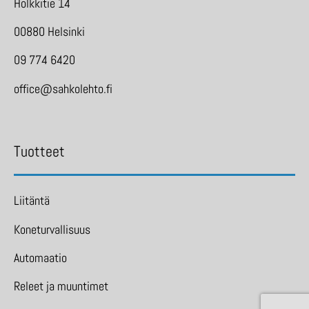
Holkkitie 14
00880 Helsinki
09 774 6420
office@sahkolehto.fi
Tuotteet
Liitäntä
Koneturvallisuus
Automaatio
Releet ja muuntimet