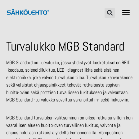
Turvalukko MGB Standard
MGB Standard on turvalukko, jossa yhdistyvät kosketukseton RFID
-koodaus, solenoidilukitus, LED -diagnostiikka sekä sisäinen
elektroniikka, joka valvoo turvalukon tilaa. Turvalukon kahvarakenne
sekä valaistut ohjauspainikkeet tekevät ratkaisusta sopivan
huolto-ovien sekä porttien turvalliseen lukitukseen ja valvontaan.
MGB Standard -turvalukko soveltuu saranoituihin- sekä liukuoviin.
MGB Standard turvalukon valitseminen on oikea ratkaisu silloin kun
vaarallisen alueen huolto-oven turvallinen lukitus, valvonta ja
ohjaus halutaan ratkaista yhdellä komponentilla. Monipuolinen