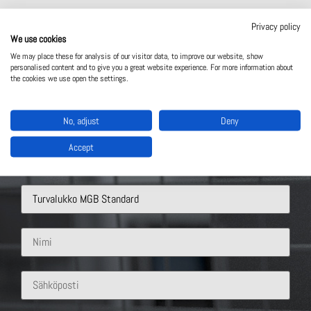
Privacy policy
We use cookies
We may place these for analysis of our visitor data, to improve our website, show
personalised content and to give you a great website experience. For more information about
the cookies we use open the settings.
No, adjust
Deny
Ota yhteyttä
Accept
Mistä ratkaisusta olet kiinnostunut?