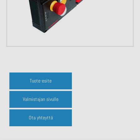
Tuote-esite
Valmistajan sivulle
Ota yhteyttä