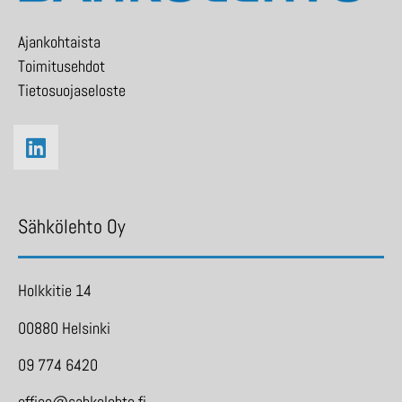
Ajankohtaista
Toimitusehdot
Tietosuojaseloste
Sähkölehto Oy
Holkkitie 14
00880 Helsinki
09 774 6420
office@sahkolehto.fi