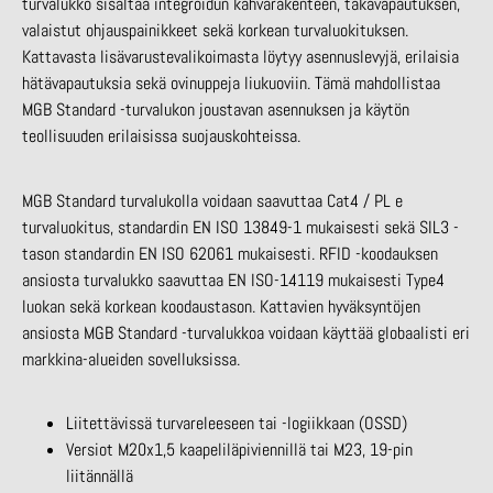
turvalukko sisältää integroidun kahvarakenteen, takavapautuksen,
valaistut ohjauspainikkeet sekä korkean turvaluokituksen.
Kattavasta lisävarustevalikoimasta löytyy asennuslevyjä, erilaisia
hätävapautuksia sekä ovinuppeja liukuoviin. Tämä mahdollistaa
MGB Standard -turvalukon joustavan asennuksen ja käytön
teollisuuden erilaisissa suojauskohteissa.
MGB Standard turvalukolla voidaan saavuttaa Cat4 / PL e
turvaluokitus, standardin EN ISO 13849-1 mukaisesti sekä SIL3 -
tason standardin EN ISO 62061 mukaisesti. RFID -koodauksen
ansiosta turvalukko saavuttaa EN ISO-14119 mukaisesti Type4
luokan sekä korkean koodaustason. Kattavien hyväksyntöjen
ansiosta MGB Standard -turvalukkoa voidaan käyttää globaalisti eri
markkina-alueiden sovelluksissa.
Liitettävissä turvareleeseen tai -logiikkaan (OSSD)
Versiot M20x1,5 kaapeliläpiviennillä tai M23, 19-pin
liitännällä