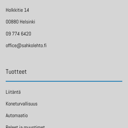
Holkkitie 14
00880 Helsinki
09 774 6420
office@sahkolehto.fi
Tuotteet
Liitäntä
Koneturvallisuus
Automaatio
Releet ja muuntimet