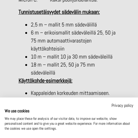
Tunnistusetäisyydet sädevälin mukaan:
2,5 m – mallit 5 mm sädevälillä
6 m – erikoismallit sädeväleillä 25, 50 ja
75 mm automaattivarastojen
käyttökohteisiin
10 m – mallit 10 ja 30 mm sädeväleillä
18 m – mallit 25, 50 ja 75 mm
sädeväleillä
Käyttökohde-esimerkkejä:
Kappaleiden korkeuden mittaamiseen.
Laadunvalvontaan: kappaleen
Privacy policy
esiintymisen, puuttumisen tai sijainnin
We use cookies
tarkastamiseen.
We may place these for analysis of our visitor data, to improve our website, show
personalised content and to give you a great website experience. For more information about
Kappaleen kaksiulotteinen tunnistus
the cookies we use open the settings.
linjastolla, käyttämällä kahta