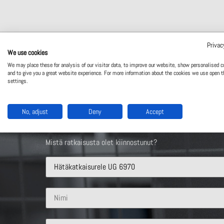
Privac
We use cookies
We may place these for analysis of our visitor data, to improve our website, show personalised c
and to give you a great website experience. For more information about the cookies we use open t
settings.
Ota yhteyttä
No, adjust
Deny
Accept
Mistä ratkaisusta olet kiinnostunut?