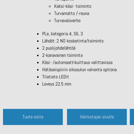
Kaksi-käsi- toiminto
Turvamatto /-reuna
Turvavaloverho
PLe, kategoria 4, SIL 3
Lähdöt: 2 NO kosketinta/toiminto
2 puolijohdelähtöä
2-kanavainen toiminta
Käsi- /automaattikuittaus valittavissa
Hätäseispiirin oikosulun valvonta optiona
Tilatieto LEDit
Leveys 22.5 mm
Tuote-esite
Valmistajan sivulle