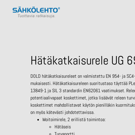
Hätäkatkaisurele UG 
DOLD hätäkatkaisureleet on valmistettu EN 954- ja SC4
mukaisesti. Hätäkatkaisureleen suoritustaso täyttää PL
13849-1 ja SIL 3 standardin EN62061 vaatimukset. Rele
potentiaalivapaat koskettimet, jotka lisäävät releen turva
koskettimet mahdollistavat käytön pienilläkin kuormituks
on myös kätevästi johdotettavissa.
Moitoimirele, 2 erillistä toimintoa:
Hätäseis
Turvaportti