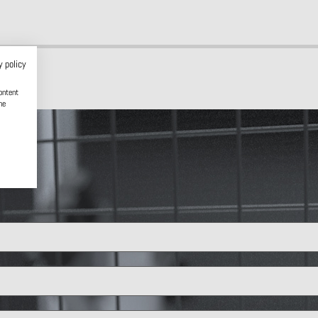
y policy
ontent
he