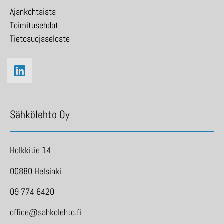
Ajankohtaista
Toimitusehdot
Tietosuojaseloste
Sähkölehto Oy
Holkkitie 14
00880 Helsinki
09 774 6420
office@sahkolehto.fi