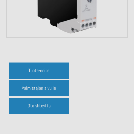
Tuote-esite
Valmistajan sivulle
Ota yhteyttä