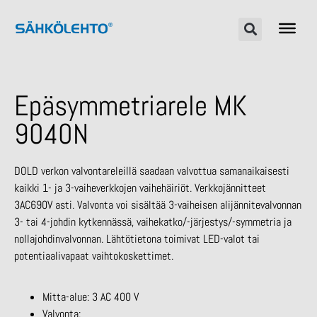
Epäsymmetriarele MK
9040N
DOLD verkon valvontareleillä saadaan valvottua samanaikaisesti
kaikki 1- ja 3-vaiheverkkojen vaihehäiriöt. Verkkojännitteet
3AC690V asti. Valvonta voi sisältää 3-vaiheisen alijännitevalvonnan
3- tai 4-johdin kytkennässä, vaihekatko/-järjestys/-symmetria ja
nollajohdinvalvonnan. Lähtötietona toimivat LED-valot tai
potentiaalivapaat vaihtokoskettimet.
Mitta-alue: 3 AC 400 V
Valvonta: