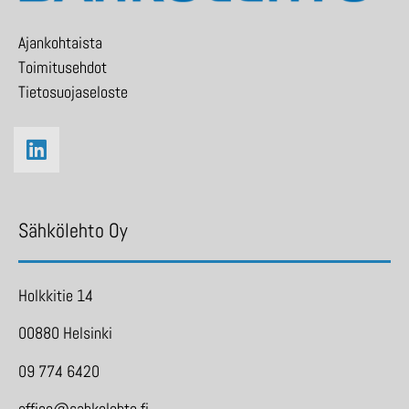
Ajankohtaista
Toimitusehdot
Tietosuojaseloste
Sähkölehto Oy
Holkkitie 14
00880 Helsinki
09 774 6420
office@sahkolehto.fi