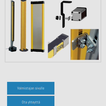
Valmistajan sivulle
Ota yhteyttä