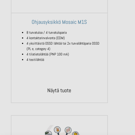
Ohjausyksikkö Mosaic M1S
8 turvatuloa / 4 turvatuloparia
4 kontaktorinvalvonta (EDM)
4 yksittäistä OSSD lähtöä tai 2x turvalähtöparia OSSD
(PL e, category 4)
4 tilatietolähtöä (PNP 100 mA)
4 testilähtöä
Näytä tuote