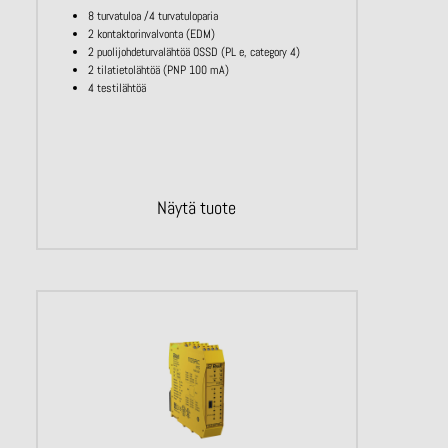
8 turvatuloa /4 turvatuloparia
2 kontaktorinvalvonta (EDM)
2 puolijohdeturvalähtöä OSSD (PL e, category 4)
2 tilatietolähtöä (PNP 100 mA)
4 testilähtöä
Näytä tuote