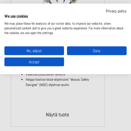
Privacy policy
We use cookies
We may place these for analysis of our visitor data, to improve our website, show
personalised content and to give you a great website experience. For more information about
the cookies we use open the settings.
MOSAIC
No, adjust
Deny
Pienikokoinen ohjelmoitava turvalogiikka
Accept
turvavaloverhojen tai muiden turvalaitteiden valvontaan
SIL 3, SILCL 3 PL e, Cat. 4, Type 4
Vähentää johdotuksen tarvetta
Helppo function block-ohjelmointi ”Mosaic Safety
Designer” (MSD) ohjelman avulla
Näytä tuote