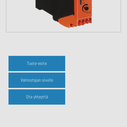
Tuote-esite
Valmistajan sivulle
Ota yhteyttä