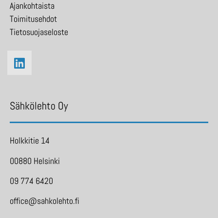
Ajankohtaista
Toimitusehdot
Tietosuojaseloste
Sähkölehto Oy
Holkkitie 14
00880 Helsinki
09 774 6420
office@sahkolehto.fi