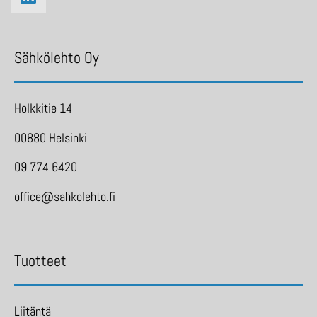
Sähkölehto Oy
Holkkitie 14
00880 Helsinki
09 774 6420
office@sahkolehto.fi
Tuotteet
Liitäntä