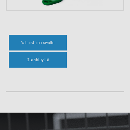
Valmistajan sivulle
Ota yhteyttä